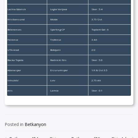
Lechia Gdansk
Legia Varşova
Skor : 5:4
Kristiansund
Molde
3.75 Üst
Belenenses
Sporting CP
Toplam Gol : 6
Feirense
Trofense
3 Alt
UTA Arad
Botoşani
2/2
Backa Topola
Radnicki Nis
Skor : 5:0
Adanaspor
Erzurumspor
1/X & Üst 3.5
Inhulets’
Lviv
2.75 Alt
Aris
Lamia
Skor : 0:1
Posted in
Betkanyon