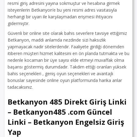
resmi giriş adresini yayına sokmuştur ve hesabına girmek
isteyenlerin Betkanyon’e bu yeni resmi adres vasıtasıyla
herhangi bir uyarı ile karşılaşmadan erişmesi ihtiyacını
gidermiştir.
Güvenli bir online site olarak bahis severlere tavsiye ettiğimiz
Betkanyon, maddi anlamda nezdinde sizi haksızlık
yapmayacak nadir sitelerdendir. Faaliyete girdiği dönemden
itiberen müşteri hizmet kalitesini en ön planda tutmakta ve bu
nedenle kocaman bir üye sayısı elde etmeyi muvaffak olma
başarısı göstermiş durumdadır. Takdim ettiği oranları yüksek
bahis seçenekleri , geniş oyun seçenekleri ve avantajlı
bonuslar sayesinde online oyun platformunda harika anlar
tadacaksınız.
Betkanyon 485 Direkt Giriş Linki
– Betkanyon485 .com Güncel
Linki – Betkanyon Engelsiz Giriş
Yap