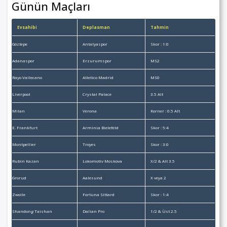
Günün Maçları
Evsahibi
Deplasman
Tahmin
Göztepe
Antalyaspor
Skor : 1:0
Adanaspor
Erzurumspor
MS2
Rayo Vallecano
Atletico Madrid
MS0
Liverpool
Crystal Palace
3.5 Alt
Milan
Verona
Korner : 0.5 Alt
E. Frankfurt
Arminia Bielefeld
Skor : 5:4
Montpellier
Troyes
Skor : 3:0
Rubin Kazan
Lokomotiv Moskova
X/2 & Alt 3.5
Grorud
Aalesund
X veya 2
Zwolle
Fortuna Sittard
Skor : 1:4
Shandong Taishan
Dalian Pro
1/2 & Üst 2.5