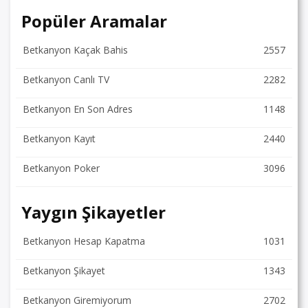
Popüler Aramalar
Betkanyon Kaçak Bahis
2557
Betkanyon Canlı TV
2282
Betkanyon En Son Adres
1148
Betkanyon Kayıt
2440
Betkanyon Poker
3096
Yaygın Şikayetler
Betkanyon Hesap Kapatma
1031
Betkanyon Şikayet
1343
Betkanyon Giremiyorum
2702