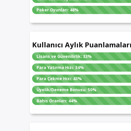
Poker Oyunları:
48%
Kullanıcı Aylık Puanlamalar
Lisans ve Güvenilirlik:
33%
Para Yatırma Hızı:
34%
Para Çekme Hızı:
43%
Üyelik/Deneme Bonusu:
50%
Bahis Oranları:
44%