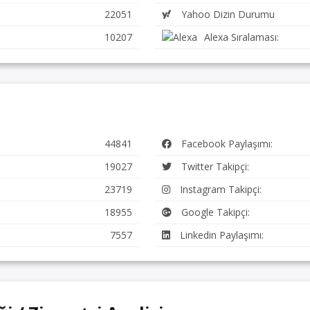
22051
Yahoo Dizin Durumu
10207
Alexa Sıralaması:
i
44841
Facebook Paylaşımı:
19027
Twitter Takipçi:
23719
Instagram Takipçi:
18955
Google Takipçi:
7557
Linkedin Paylaşımı: