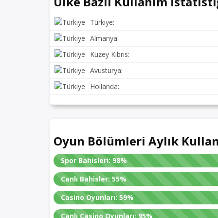
Ülke Bazlı Kullanım İstatisti
Türkiye:
Almanya:
Kuzey Kıbrıs:
Avusturya:
Hollanda:
Oyun Bölümleri Aylık Kulla
Spor Bahisleri:
98%
Canlı Bahisler:
55%
Casino Oyunları:
59%
Canlı Casino Oyunları:
95%