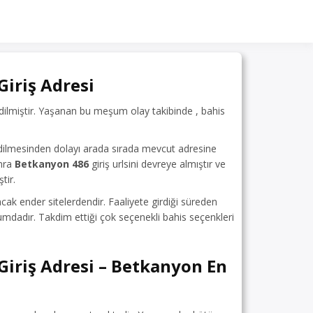
Giriş Adresi
dilmiştir. Yaşanan bu meşum olay takibinde , bahis
e edilmesinden dolayı arada sırada mevcut adresine
onra
Betkanyon 486
giriş urlsini devreye almıştır ve
tir.
k ender sitelerdendir. Faaliyete girdiği süreden
umdadır. Takdim ettiği çok seçenekli bahis seçenkleri
Giriş Adresi – Betkanyon En