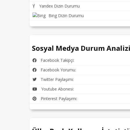
Yandex Dizin Durumu
Bing Dizin Durumu
Sosyal Medya Durum Analiz
Facebook Takipçi:
Facebook Yorumu:
Twitter Paylaşımı:
Youtube Abonesi:
Pinterest Paylaşımı: