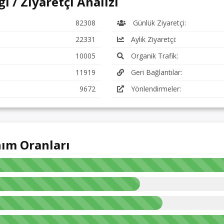
ği / Ziyaretçi Analizi
82308
Günlük Ziyaretçi:
22331
Aylık Ziyaretçi:
10005
Organik Trafik:
11919
Geri Bağlantılar:
9672
Yönlendirmeler:
nım Oranları