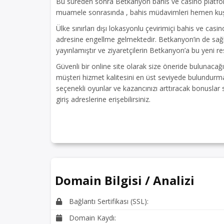
Bu süreden sonra Betkanyon bahis ve casino platform
muamele sonrasında , bahis müdavimleri hemen kuşku
Ülke sınırları dışı lokasyonlu çevirimiçi bahis ve cas
adresine engellme gelmektedir. Betkanyon’in de sağ
yayınlamıştır ve ziyaretçilerin Betkanyon’a bu yeni re
Güvenli bir online site olarak size öneride bulunac
müşteri hizmet kalitesini en üst seviyede bulundurm
seçenekli oyunlar ve kazancınızı arttıracak bonuslar
giriş adreslerine erişebilirsiniz.
Domain Bilgisi / Analizi
Bağlantı Sertifikası (SSL):
Domain Kaydı: