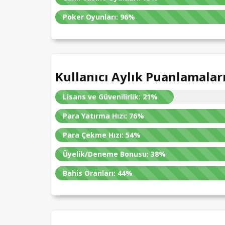
Poker Oyunları:
96%
Kullanıcı Aylık Puanlamalar
Lisans ve Güvenilirlik:
21%
Para Yatırma Hızı:
76%
Para Çekme Hızı:
54%
Üyelik/Deneme Bonusu:
38%
Bahis Oranları:
44%