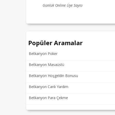
Günlük Online Üye Sayısı
Popüler Aramalar
Betkanyon Poker
Betkanyon Masaüstü
Betkanyon Hoşgeldin Bonusu
Betkanyon Canlı Yardım
Betkanyon Para Çekme