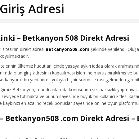
iriş Adresi
inki – Betkanyon 508 Direkt Adresi
sitesinin direkt adresi
Betkanyon508 .com
şeklinde yenilendi. Oluşa
 koyulmaktadır.
telerinin ülkemiz hudutları içinde yasaya aykırı iddaa olarak anılmasın
lanımda olan giriş adresinin kapatılması işlemine maruz bırakılmış ve 
etkanyon’e bu yeni adres yoluyla hiçbir sorun ile rast gelmeden girebi
ceğimiz Betkanyon, maddi anlamda konusunda sizi haksızlık yapmayacak 
seviyede tutmakta ve bunun sayesinde büyük bir kullanıcı kitlesi kaz
ve kaybınızı en aza indirecek bonuslar sayesinde online oyun platformu
– Betkanyon508 .com Direkt Adresi – 