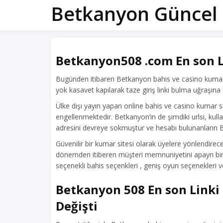
Skip
Betkanyon Güncel G
to
content
Betkanyon508 .com En son L
Bugünden itibaren Betkanyon bahis ve casino kumar 
yok kasavet kapılarak taze giriş linki bulma uğraşına
Ülke dışı yayın yapan online bahis ve casino kumar si
engellenmektedir. Betkanyon’in de şimdiki urlsi, kul
adresini devreye sokmuştur ve hesabı bulunanların B
Güvenilir bir kumar sitesi olarak üyelere yönlendire
dönemden itiberen müşteri memnuniyetini apayrı bir 
seçenekli bahis seçenkleri , geniş oyun seçenekleri 
Betkanyon 508 En son Linki 
Değişti