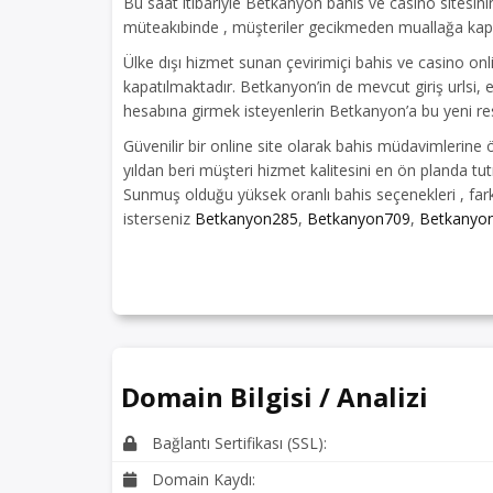
Bu saat itibariyle Betkanyon bahis ve casino sitesinin
müteakıbinde , müşteriler gecikmeden muallağa kapı
Ülke dışı hizmet sunan çevirimiçi bahis ve casino o
kapatılmaktadır. Betkanyon’in de mevcut giriş urls
hesabına girmek isteyenlerin Betkanyon’a bu yeni resmi
Güvenilir bir online site olarak bahis müdavimlerin
yıldan beri müşteri hizmet kalitesini en ön planda t
Sunmuş olduğu yüksek oranlı bahis seçenekleri , fark
isterseniz
Betkanyon285
,
Betkanyon709
,
Betkanyo
Domain Bilgisi / Analizi
Bağlantı Sertifikası (SSL):
Domain Kaydı: