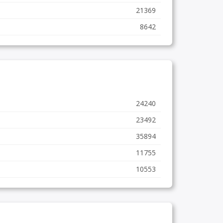
21369
8642
24240
23492
35894
11755
10553