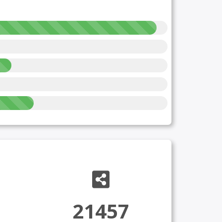
21457