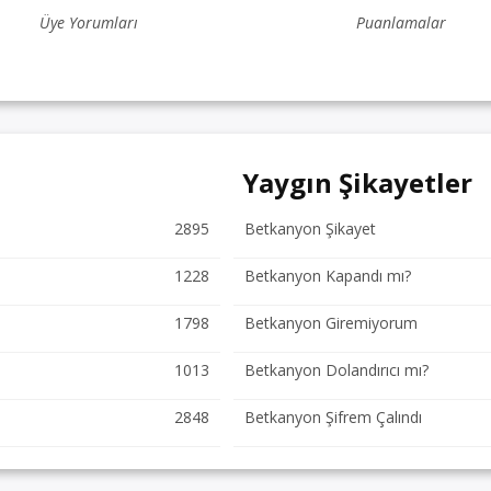
Üye Yorumları
Puanlamalar
Yaygın Şikayetler
2895
Betkanyon Şikayet
1228
Betkanyon Kapandı mı?
1798
Betkanyon Giremiyorum
1013
Betkanyon Dolandırıcı mı?
2848
Betkanyon Şifrem Çalındı