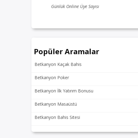
Günlük Online Üye Sayısı
Popüler Aramalar
Betkanyon Kaçak Bahis
Betkanyon Poker
Betkanyon İlk Yatırım Bonusu
Betkanyon Masaüstü
Betkanyon Bahis Sitesi