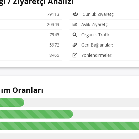
ği / Ziyaretçi Analizi
79113
Günlük Ziyaretçi:
20343
Aylık Ziyaretçi:
7945
Organik Trafik:
5972
Geri Bağlantılar:
8465
Yönlendirmeler:
nım Oranları