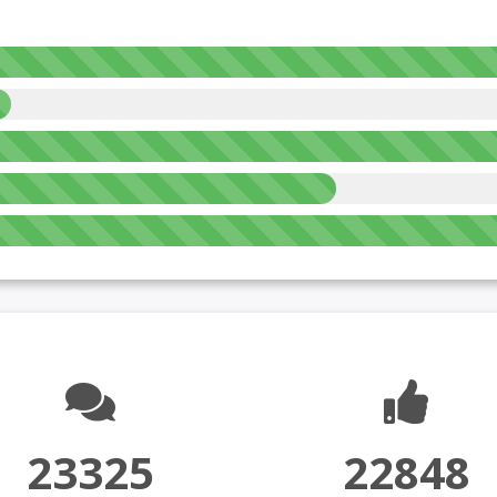
23325
22848