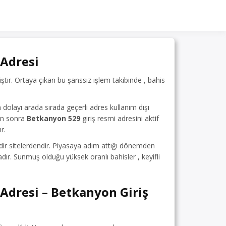
Adresi
ştir. Ortaya çıkan bu şanssız işlem takibinde , bahis
 dolayı arada sırada geçerli adres kullanım dışı
en sonra
Betkanyon 529
giriş resmi adresini aktif
r.
ir sitelerdendir. Piyasaya adım attığı dönemden
r. Sunmuş olduğu yüksek oranlı bahisler , keyifli
Adresi – Betkanyon Giriş