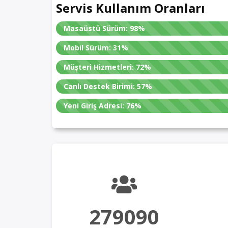
Servis Kullanım Oranları
Masaüstü Sürüm:
98%
Mobil Sürüm:
31%
Müşteri Hizmetleri:
72%
Canlı Destek Birimi:
57%
Yeni Giriş Adresi:
76%
279090