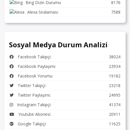
Bing Dizin Durumu
8176
Alexa Sıralaması:
7588
Sosyal Medya Durum Analizi
Facebook Takipçi:
38024
Facebook Paylaşımı:
23934
Facebook Yorumu:
19182
Twitter Takipçi:
23218
Twitter Paylaşımı:
24995
Instagram Takipçi:
41374
Youtube Abonesi:
20911
Google Takipçi:
11625