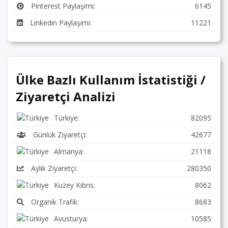
Pinterest Paylaşımı:
6145
Linkedin Paylaşımı:
11221
Ülke Bazlı Kullanım İstatistiği /
Ziyaretçi Analizi
Türkiye:
82095
Günlük Ziyaretçi:
42677
Almanya:
21118
Aylık Ziyaretçi:
280350
Kuzey Kıbrıs:
8062
Organik Trafik:
8683
Avusturya:
10585