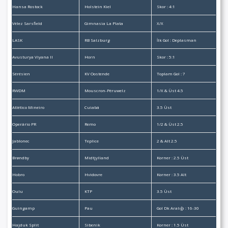
Hansa Rostock
Holstein Kiel
Skor : 4:1
Vélez Sarsfield
Gimnasia La Plata
X/X
LASK
RB Salzburg
İlk Gol : Deplasman
Avusturya Viyana II
Horn
Skor : 5:1
Sérésien
KV Oostende
Toplam Gol : 7
RWDM
Mouscron-Péruwelz
1/X & Üst 4.5
Atlético Mineiro
Cuiabá
3.5 Üst
Operário PR
Remo
1/2 & Üst 2.5
Jablonec
Teplice
2 & Alt 2.5
Brøndby
Midtjylland
Korner : 2.5 Üst
Hobro
Hvidovre
Korner : 3.5 Alt
Oulu
KTP
3.5 Üst
Guingamp
Pau
Gol Dk Aralığı : 16-30
Hajduk Split
Sibenik
Korner : 1.5 Üst