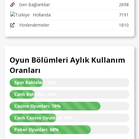
Geri Bağlantılar:
2698
Hollanda:
7191
Yönlendirmeler:
1810
Oyun Bölümleri Aylık Kullanım
Oranları
Spor Bahisleri:
28%
Canlı Bahisler:
21%
Casino Oyunları:
76%
Canlı Casino Oyunları:
39%
Poker Oyunları:
68%