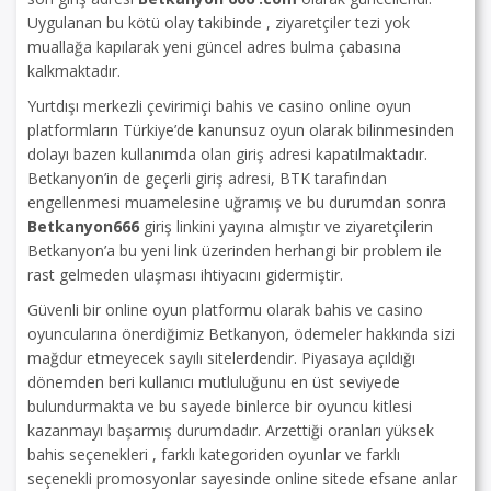
Uygulanan bu kötü olay takibinde , ziyaretçiler tezi yok
muallağa kapılarak yeni güncel adres bulma çabasına
kalkmaktadır.
Yurtdışı merkezli çevirimiçi bahis ve casino online oyun
platformların Türkiye’de kanunsuz oyun olarak bilinmesinden
dolayı bazen kullanımda olan giriş adresi kapatılmaktadır.
Betkanyon’in de geçerli giriş adresi, BTK tarafından
engellenmesi muamelesine uğramış ve bu durumdan sonra
Betkanyon666
giriş linkini yayına almıştır ve ziyaretçilerin
Betkanyon’a bu yeni link üzerinden herhangi bir problem ile
rast gelmeden ulaşması ihtiyacını gidermiştir.
Güvenli bir online oyun platformu olarak bahis ve casino
oyuncularına önerdiğimiz Betkanyon, ödemeler hakkında sizi
mağdur etmeyecek sayılı sitelerdendir. Piyasaya açıldığı
dönemden beri kullanıcı mutluluğunu en üst seviyede
bulundurmakta ve bu sayede binlerce bir oyuncu kitlesi
kazanmayı başarmış durumdadır. Arzettiği oranları yüksek
bahis seçenekleri , farklı kategoriden oyunlar ve farklı
seçenekli promosyonlar sayesinde online sitede efsane anlar