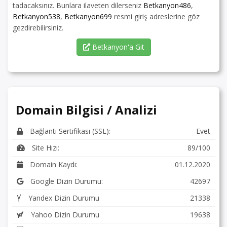
tadacaksınız. Bunlara ilaveten dilerseniz
Betkanyon486
,
Betkanyon538
,
Betkanyon699
resmi giriş adreslerine göz
gezdirebilirsiniz.
Betkanyon'a Git
Domain Bilgisi / Analizi
Bağlantı Sertifikası (SSL):
Evet
Site Hızı:
89/100
Domain Kaydı:
01.12.2020
Google Dizin Durumu:
42697
Yandex Dizin Durumu
21338
Yahoo Dizin Durumu
19638