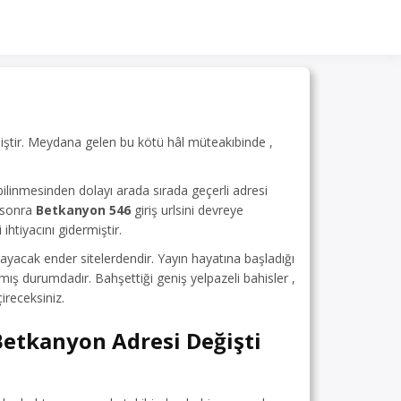
ştir. Meydana gelen bu kötü hâl müteakıbinde ,
bilinmesinden dolayı arada sırada geçerli adresi
n sonra
Betkanyon 546
giriş urlsini devreye
htiyacını gidermiştir.
ayacak ender sitelerdendir. Yayın hayatına başladığı
ış durumdadır. Bahşettiği geniş yelpazeli bahisler ,
ireceksiniz.
Betkanyon Adresi Değişti