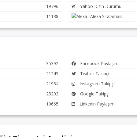
19796
Yahoo Dizin Durumu
11138
Alexa Sıralaması:
i
35392
Facebook Paylaşımı:
21245
Twitter Takipçi:
21934
Instagram Takipçi:
23202
Google Takipçi:
10665
Linkedin Paylaşımı: