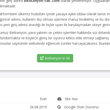
in giriş adresi
Betkanyon 546 .com
olarak yenilenmiştir. Uygulanan
ılmaktadır.
platformların ülkemiz hudutları içinde yasaya aykırı iddaa olarak lanse
güncel adresi, kullanım dışı olması işlemine maruz bırakılmış ve bu 
 yeni giriş adresi aracılığı ile hiçbir uyarı ile karşılaşmadan siteye gir
umuz Betkanyon, para yatırım ve çekim işlemleri hakkında sizi dolandı
lundurmakta ve böylece geniş bir oyuncu kitlesi elde etmeyi sağlamış d
 bonuslar sayesinde websitede eğlenceli süreler harcayacaksınız. Bunlar
Betkanyon'a Git
Evet
Site Hızı:
26.08.2019
Google Dizin Durumu: