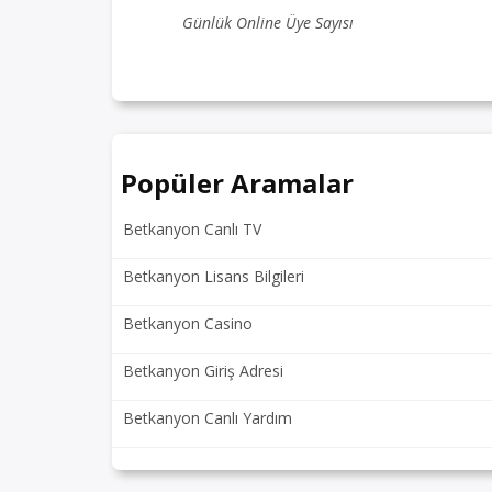
Günlük Online Üye Sayısı
Popüler Aramalar
Betkanyon Canlı TV
Betkanyon Lisans Bilgileri
Betkanyon Casino
Betkanyon Giriş Adresi
Betkanyon Canlı Yardım