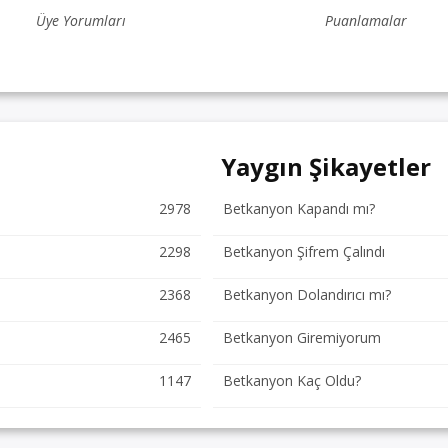
Üye Yorumları
Puanlamalar
Yaygın Şikayetler
2978
Betkanyon Kapandı mı?
2298
Betkanyon Şifrem Çalındı
2368
Betkanyon Dolandırıcı mı?
2465
Betkanyon Giremiyorum
1147
Betkanyon Kaç Oldu?