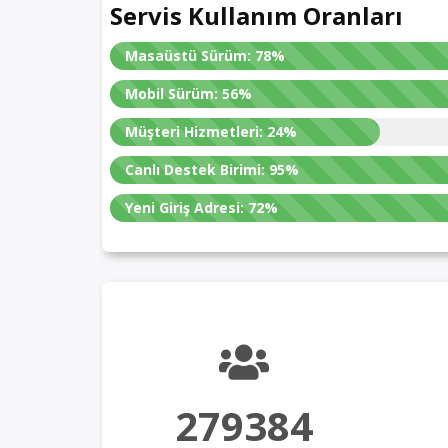
Servis Kullanım Oranları
Masaüstü Sürüm:
78%
Mobil Sürüm:
56%
Müşteri Hizmetleri:
24%
Canlı Destek Birimi:
95%
Yeni Giriş Adresi:
72%
279384