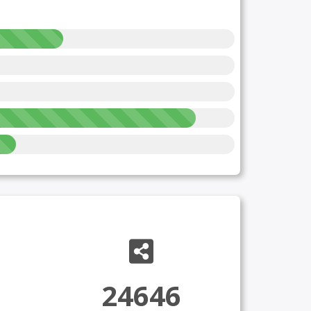
24646