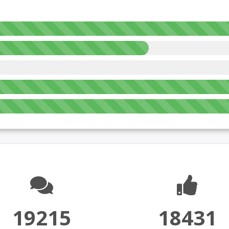
19215
18431