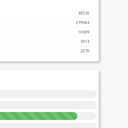
38530
279964
10369
3913
2070