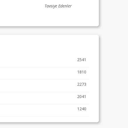
Tavsiye Edenler
2541
1810
2273
2041
1240