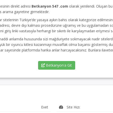
sinin direkt adresi
Betkanyon 547 .com
olarak yenilendi. Oluşan bu
s arama gayretine girmektedir.
r sitelerinin Türkiye’de yasaya aykırı bahis olarak kategorize edilme
ş adresi, devre dışı kalması prosedürüne uğramış ve bu uygulamadan 
iriş linki vasıtasıyla herhangi bir sıkıntı ile karşılaşmadan erişmesi s
maddi anlamda hususunda sizi mağduriyete sokmayacak nadir sitelerdendi
ük bir oyuncu kitlesi kazanmayı muvaffak olma başarısı göstermiş duru
lar sayesinde platformda harika anlar harcayacaksınız. Bunlara ilavet
Betkanyon'a Git
Evet
Site Hızı: