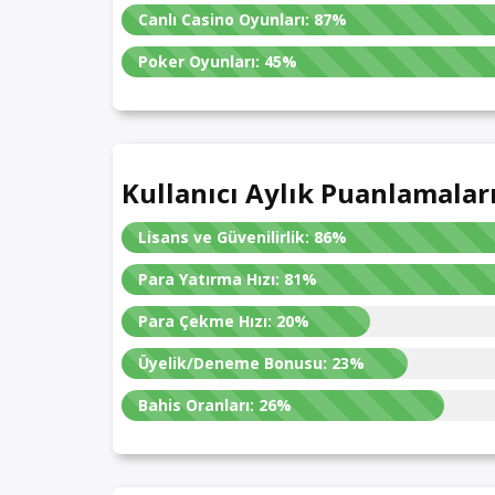
Canlı Casino Oyunları:
87%
Poker Oyunları:
45%
Kullanıcı Aylık Puanlamalar
Lisans ve Güvenilirlik:
86%
Para Yatırma Hızı:
81%
Para Çekme Hızı:
20%
Üyelik/Deneme Bonusu:
23%
Bahis Oranları:
26%