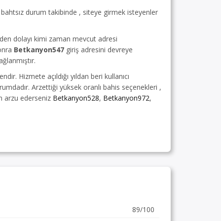
 bahtsız durum takibinde , siteye girmek isteyenler
sinden dolayı kimi zaman mevcut adresi
sonra
Betkanyon547
giriş adresini devreye
ağlanmıştır.
r. Hizmete açıldığı yıldan beri kullanıcı
mdadır. Arzettiği yüksek oranlı bahis seçenekleri ,
en arzu ederseniz
Betkanyon528
,
Betkanyon972
,
89/100