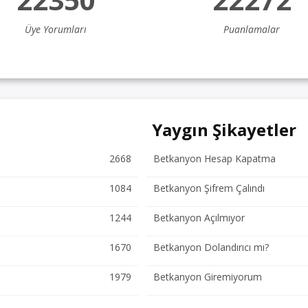
Üye Yorumları
Puanlamalar
Yaygın Şikayetler
2668
Betkanyon Hesap Kapatma
1084
Betkanyon Şifrem Çalındı
1244
Betkanyon Açılmıyor
1670
Betkanyon Dolandırıcı mı?
1979
Betkanyon Giremiyorum