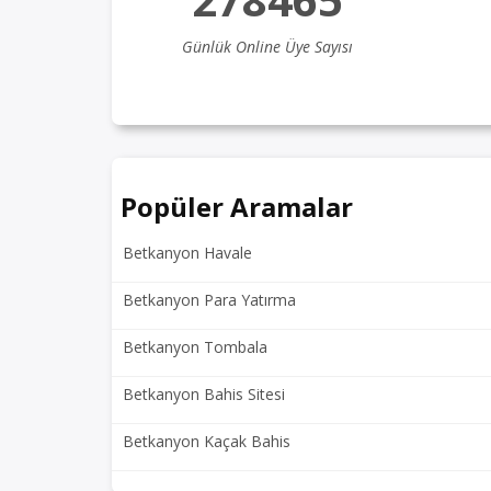
Günlük Online Üye Sayısı
Popüler Aramalar
Betkanyon Havale
Betkanyon Para Yatırma
Betkanyon Tombala
Betkanyon Bahis Sitesi
Betkanyon Kaçak Bahis