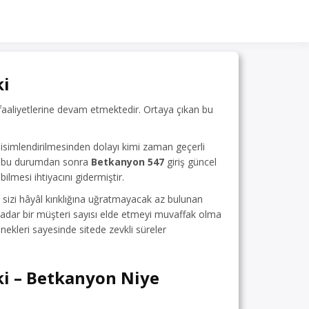
ki
faaliyetlerine devam etmektedir. Ortaya çıkan bu
ak isimlendirilmesinden dolayı kimi zaman geçerli
ve bu durumdan sonra
Betkanyon 547
giriş güncel
ilmesi ihtiyacını gidermiştir.
 sizi hâyâl kırıklığına uğratmayacak az bulunan
kadar bir müşteri sayısı elde etmeyi muvaffak olma
ekleri sayesinde sitede zevkli süreler
ki – Betkanyon Niye