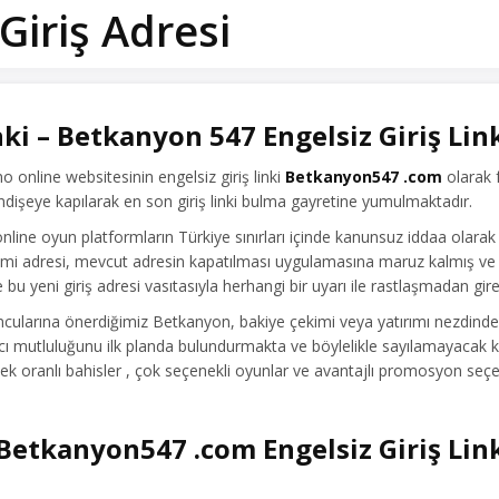
iriş Adresi
ki – Betkanyon 547 Engelsiz Giriş Lin
online websitesinin engelsiz giriş linki
Betkanyon547 .com
olarak 
ndişeye kapılarak en son giriş linki bulma gayretine yumulmaktadır.
o online oyun platformların Türkiye sınırları içinde kanunsuz iddaa olar
esmi adresi, mevcut adresin kapatılması uygulamasına maruz kalmış 
u yeni giriş adresi vasıtasıyla herhangi bir uyarı ile rastlaşmadan gireb
uncularına önerdiğimiz Betkanyon, bakiye çekimi veya yatırımı nezdinde
nıcı mutluluğunu ilk planda bulundurmakta ve böylelikle sayılamayacak 
 oranlı bahisler , çok seçenekli oyunlar ve avantajlı promosyon seçen
 Betkanyon547 .com Engelsiz Giriş Lin