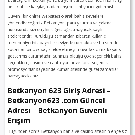
bir sıkıntı ile karşılaşmadan erişmesi ihtiyacını gidermiştir.
Güvenli bir online websitesi olarak bahis severlere
yönlendireceğimiz Betkanyon, para yatırma ve çekme
hususunda sizi düş kırıklığına uğratmayacak sayılı
sitelerdendir. Kurulduğu zamandan itiberen kullanıcı
memnuniyetini apayrı bir seviyede tutmakta ve bu suretle
kocaman bir üye sayısı elde etmeyi muvaffak olma başarısı
göstermiş durumdadır. Sunmuş olduğu çok seçenekli bahis
seçenkleri , casino ve canlı oyunlar ve farklı seçenekli
promosyonlar sayesinde kumar sitesinde güzel zamanlar
harcayacaksınız.
Betkanyon 623 Giriş Adresi –
Betkanyon623 .com Güncel
Adresi – Betkanyon Güvenli
Erişim
Bugünden sonra Betkanyon bahis ve casino sitesinin engelsiz