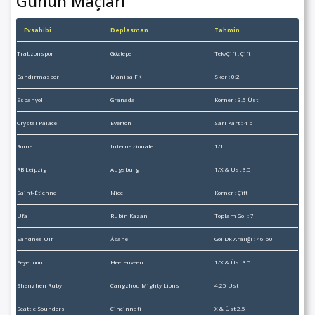
Günün Maçları
Evsahibi
Deplasman
Tahmin
Trabzonspor
Göztepe
Tek/Çift : Çift
Bandırmaspor
Manisa FK
Skor : 0:2
Espanyol
Granada
Korner : 3.5 Üst
Crystal Palace
Everton
Sarı Kart : 4-6
Roma
Internazionale
1/1
RB Leipzig
Augsburg
1/X & Üst 3.5
Saint-Étienne
Nice
Korner : Çift
Ufa
Rubin Kazan
Toplam Gol : 7
Sandnes Ulf
Åsane
Gol Dk Aralığı : 46-60
Feyenoord
Heerenveen
1/X & Üst 3.5
Shenzhen Ruby
Cangzhou Mighty Lions
4.25 Üst
Seattle Sounders
Cincinnati
X & Üst 2.5