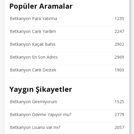
Popüler Aramalar
Betkanyon Para Yatırma
1235
Betkanyon Canlı Yardım
2247
Betkanyon Kaçak Bahis
2902
Betkanyon En Son Adres
2969
Betkanyon Canlı Destek
1900
Yaygın Şikayetler
Betkanyon Giremiyorum
1525
Betkanyon Ödeme Yapıyor mu?
2779
Betkanyon Lisansı var mı?
2057