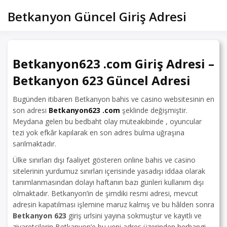
Skip
Betkanyon Güncel Giriş Adresi
to
content
Betkanyon623 .com Giriş Adresi –
Betkanyon 623 Güncel Adresi
Bugünden itibaren Betkanyon bahis ve casino websitesinin en
son adresi
Betkanyon623 .com
şeklinde değişmiştir.
Meydana gelen bu bedbaht olay müteakıbinde , oyuncular
tezi yok efkâr kapılarak en son adres bulma uğraşına
sarılmaktadır.
Ülke sınırları dışı faaliyet gösteren online bahis ve casino
sitelerinin yurdumuz sınırları içerisinde yasadışı iddaa olarak
tanımlanmasından dolayı haftanın bazı günleri kullanım dışı
olmaktadır. Betkanyon’in de şimdiki resmi adresi, mevcut
adresin kapatılması işlemine maruz kalmış ve bu hâlden sonra
Betkanyon 623
giriş urlsini yayına sokmuştur ve kayıtlı ve
ziyaretçilerin Betkanyon’e bu yeni adres üzerinden herhangi