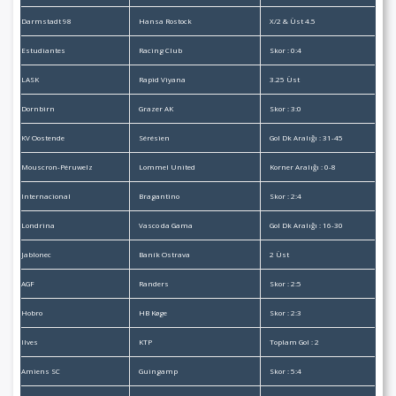
Darmstadt 98
Hansa Rostock
X/2 & Üst 4.5
Estudiantes
Racing Club
Skor : 0:4
LASK
Rapid Viyana
3.25 Üst
Dornbirn
Grazer AK
Skor : 3:0
KV Oostende
Sérésien
Gol Dk Aralığı : 31-45
Mouscron-Péruwelz
Lommel United
Korner Aralığı : 0-8
Internacional
Bragantino
Skor : 2:4
Londrina
Vasco da Gama
Gol Dk Aralığı : 16-30
Jablonec
Baník Ostrava
2 Üst
AGF
Randers
Skor : 2:5
Hobro
HB Køge
Skor : 2:3
Ilves
KTP
Toplam Gol : 2
Amiens SC
Guingamp
Skor : 5:4