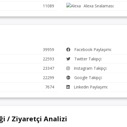
11089
Alexa Sıralaması:
i
39959
Facebook Paylaşımı:
22593
Twitter Takipçi:
23347
Instagram Takipçi:
22299
Google Takipçi:
7674
Linkedin Paylaşımı:
ği / Ziyaretçi Analizi