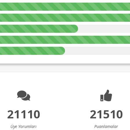
21110
21510
Üye Yorumları
Puanlamalar