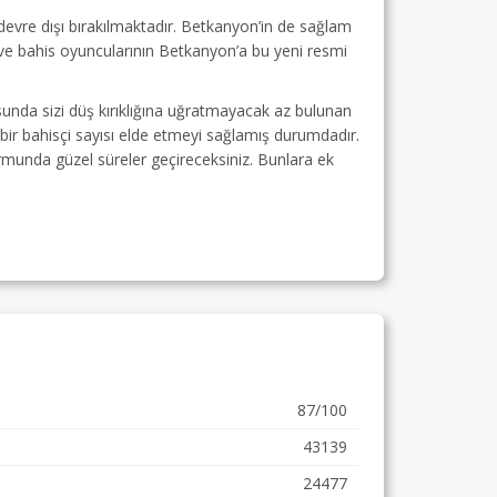
vre dışı bırakılmaktadır. Betkanyon’in de sağlam
 ve bahis oyuncularının Betkanyon’a bu yeni resmi
unda sizi düş kırıklığına uğratmayacak az bulunan
bir bahisçi sayısı elde etmeyi sağlamış durumdadır.
rmunda güzel süreler geçireceksiniz. Bunlara ek
87/100
43139
24477