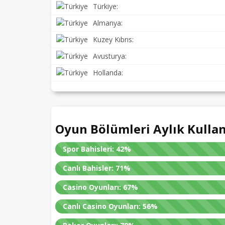
Türkiye:
Almanya:
Kuzey Kıbrıs:
Avusturya:
Hollanda:
Oyun Bölümleri Aylık Kulla
Spor Bahisleri:
42%
Canlı Bahisler:
71%
Casino Oyunları:
67%
Canlı Casino Oyunları:
56%