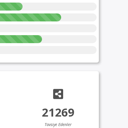
21269
Tavsiye Edenler