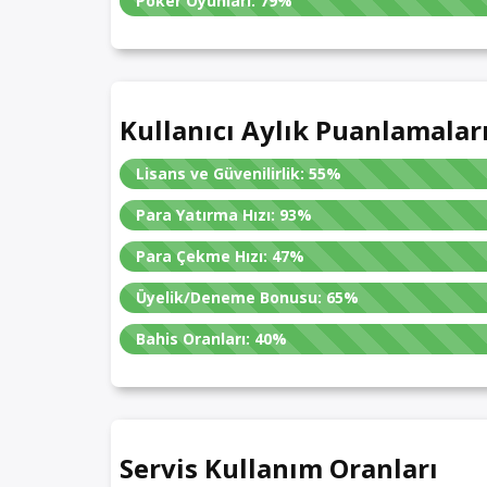
Poker Oyunları:
79%
Kullanıcı Aylık Puanlamalar
Lisans ve Güvenilirlik:
55%
Para Yatırma Hızı:
93%
Para Çekme Hızı:
47%
Üyelik/Deneme Bonusu:
65%
Bahis Oranları:
40%
Servis Kullanım Oranları