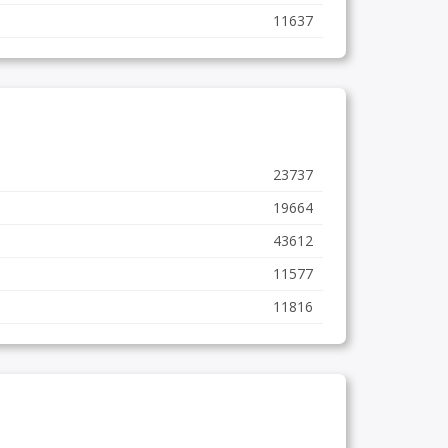
11637
23737
19664
43612
11577
11816