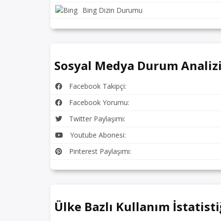
Bing Dizin Durumu
Sosyal Medya Durum Analiz
Facebook Takipçi:
Facebook Yorumu:
Twitter Paylaşımı:
Youtube Abonesi:
Pinterest Paylaşımı:
Ülke Bazlı Kullanım İstatisti