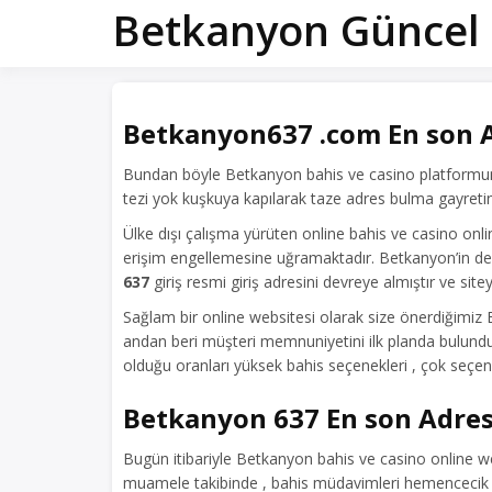
Skip
Betkanyon Güncel G
to
content
Betkanyon637 .com En son A
Bundan böyle Betkanyon bahis ve casino platformun
tezi yok kuşkuya kapılarak taze adres bulma gayret
Ülke dışı çalışma yürüten online bahis ve casino onl
erişim engellemesine uğramaktadır. Betkanyon’in d
637
giriş resmi giriş adresini devreye almıştır ve site
Sağlam bir online websitesi olarak size önerdiğimiz B
andan beri müşteri memnuniyetini ilk planda bulun
olduğu oranları yüksek bahis seçenekleri , çok seçen
Betkanyon 637 En son Adres
Bugün itibariyle Betkanyon bahis ve casino online we
muamele takibinde , bahis müdavimleri hemencecik k