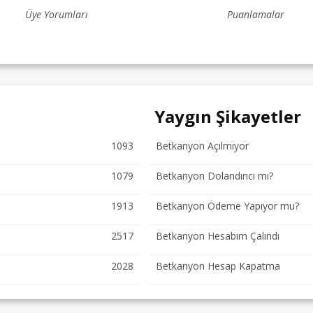
Üye Yorumları
Puanlamalar
Yaygın Şikayetler
1093
Betkanyon Açılmıyor
1079
Betkanyon Dolandırıcı mı?
1913
Betkanyon Ödeme Yapıyor mu?
2517
Betkanyon Hesabım Çalındı
2028
Betkanyon Hesap Kapatma