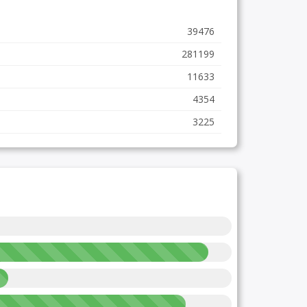
39476
281199
11633
4354
3225