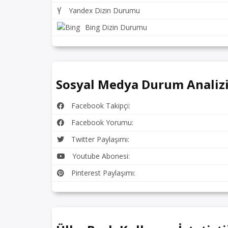
Yandex Dizin Durumu
Bing Dizin Durumu
Sosyal Medya Durum Analiz
Facebook Takipçi:
Facebook Yorumu:
Twitter Paylaşımı:
Youtube Abonesi:
Pinterest Paylaşımı: