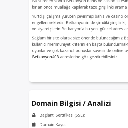
Bu süreden sonra Betkanyon bahis ve casino sitesinin
bir an önce muallağa kapılarak taze giriş linki arama
Yurtdışı çalışma yürüten çevirimiçi bahis ve casino on
engellenmektedir. Betkanyon’in de şimdiki giriş lin
ve ziyaretçilerin Betkanyon’a bu yeni güncel adres ara
Sağlam bir site olarak size öneride bulunacağımız B
kullanıcı memnuniyet kriterini en başta bulundurmakt
oyunlar ve çok kazançlı bonuslar sayesinde online o
Betkanyon403
adreslerine göz gezdirebilirsiniz.
Domain Bilgisi / Analizi
Bağlantı Sertifikası (SSL):
Domain Kaydı: