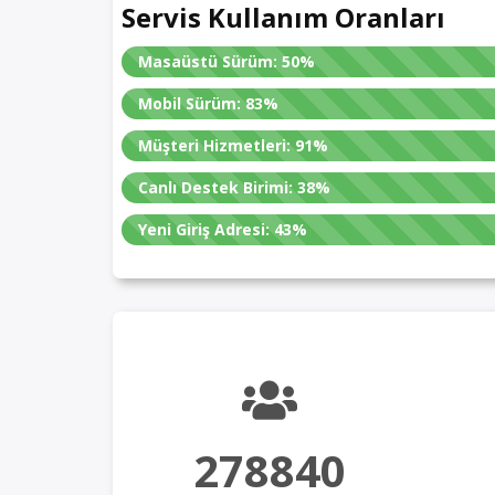
Servis Kullanım Oranları
Masaüstü Sürüm:
50%
Mobil Sürüm:
83%
Müşteri Hizmetleri:
91%
Canlı Destek Birimi:
38%
Yeni Giriş Adresi:
43%
278840