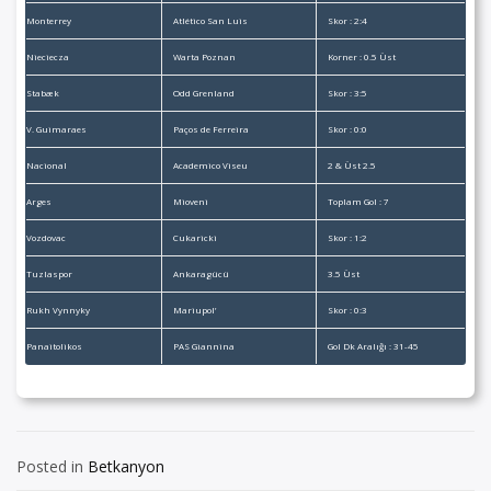
Monterrey
Atlético San Luis
Skor : 2:4
Nieciecza
Warta Poznan
Korner : 0.5 Üst
Stabæk
Odd Grenland
Skor : 3:5
V. Guimaraes
Paços de Ferreira
Skor : 0:0
Nacional
Academico Viseu
2 & Üst 2.5
Arges
Mioveni
Toplam Gol : 7
Vozdovac
Cukaricki
Skor : 1:2
Tuzlaspor
Ankaragücü
3.5 Üst
Rukh Vynnyky
Mariupol’
Skor : 0:3
Panaitolikos
PAS Giannina
Gol Dk Aralığı : 31-45
Posted in
Betkanyon