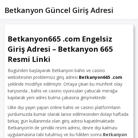
Skip
Betkanyon Güncel Giriş Adresi
to
content
Betkanyon665 .com Engelsiz
Giriş Adresi – Betkanyon 665
Resmi Linki
Bugünden başlayarak Betkanyon bahis ve casino
websitesinin problemsiz giriş adresi
Betkanyon665 .com
şeklinde modifiye edilmiştir. Ortaya çıkan bu münferit olay
karşısında , bahis ve casino oyuncuları çabucak merağa
kapılarak yeni adres bulma çabasına girişmektedir.
Ülke dışı yayın yapan online bahis ve casino platformların
yurdumuzda kumar olarak lanse edilmesinden dolayı haftada
birkaç gün kullanımda olan giriş adresi kapatılmaktadır.
Betkanyon’in de şimdiki resmi adresi, devre dışı kalması
uygulamasına tabi tutulmuş ve bu hâlden sonra
Betkanyon