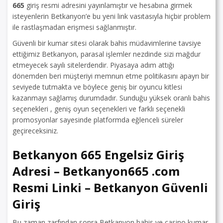
665
giriş resmi adresini yayınlamıştır ve hesabına girmek
isteyenlerin Betkanyon’e bu yeni link vasıtasıyla hiçbir problem
ile rastlaşmadan erişmesi sağlanmıştır.
Güvenli bir kumar sitesi olarak bahis müdavimlerine tavsiye
ettiğimiz Betkanyon, parasal işlemler nezdinde sizi mağdur
etmeyecek sayılı sitelerdendir. Piyasaya adım attığı
dönemden beri müşteriyi memnun etme politikasını apayrı bir
seviyede tutmakta ve böylece geniş bir oyuncu kitlesi
kazanmayı sağlamış durumdadır. Sunduğu yüksek oranlı bahis
seçenekleri , geniş oyun seçenekleri ve farklı seçenekli
promosyonlar sayesinde platformda eğlenceli süreler
geçireceksiniz.
Betkanyon 665 Engelsiz Giriş
Adresi – Betkanyon665 .com
Resmi Linki – Betkanyon Güvenli
Giriş
Bu zaman zarfından sonra Betkanyon bahis ve casino kumar