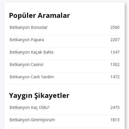
Popüler Aramalar
Betkanyon Bonuslar
2560
Betkanyon Papara
2207
Betkanyon Kaçak Bahis
1347
Betkanyon Casino
1302
Betkanyon Canlı Yardım
1472
Yaygın Şikayetler
Betkanyon Kaç Oldu?
2473
Betkanyon Giremiyorum
1813