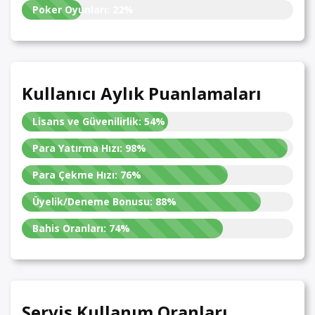
Poker Oyunları:
22%
Kullanıcı Aylık Puanlamaları
Lisans ve Güvenilirlik:
54%
Para Yatırma Hızı:
98%
Para Çekme Hızı:
76%
Üyelik/Deneme Bonusu:
88%
Bahis Oranları:
74%
Servis Kullanım Oranları