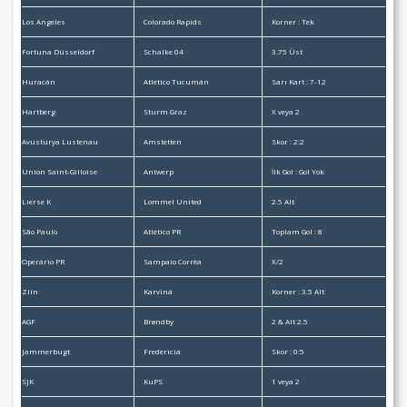
Los Angeles
Colorado Rapids
Korner : Tek
Fortuna Düsseldorf
Schalke 04
3.75 Üst
Huracán
Atlético Tucumán
Sarı Kart : 7-12
Hartberg
Sturm Graz
X veya 2
Avusturya Lustenau
Amstetten
Skor : 2:2
Union Saint-Gilloise
Antwerp
İlk Gol : Gol Yok
Lierse K
Lommel United
2.5 Alt
São Paulo
Atlético PR
Toplam Gol : 8
Operário PR
Sampaio Corrêa
X/2
Zlín
Karviná
Korner : 3.5 Alt
AGF
Brøndby
2 & Alt 2.5
Jammerbugt
Fredericia
Skor : 0:5
SJK
KuPS
1 veya 2