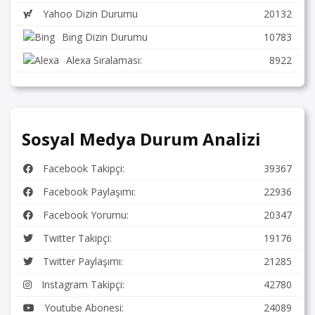
Yahoo Dizin Durumu
20132
Bing Dizin Durumu
10783
Alexa Sıralaması:
8922
Sosyal Medya Durum Analizi
Facebook Takipçi:
39367
Facebook Paylaşımı:
22936
Facebook Yorumu:
20347
Twitter Takipçi:
19176
Twitter Paylaşımı:
21285
Instagram Takipçi:
42780
Youtube Abonesi:
24089