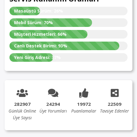
Masaüstü Sürüm:
26%
Mobil Sürüm:
70%
Müşteri Hizmetleri:
66%
Canlı Destek Birimi:
93%
Yeni Giriş Adresi:
37%
282907
24294
19972
22509
Günlük Online
Üye Yorumları
Puanlamalar
Tavsiye Edenler
Üye Sayısı