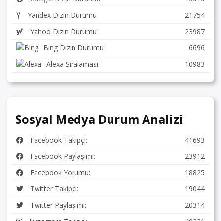
Yandex Dizin Durumu
21754
Yahoo Dizin Durumu
23987
Bing Dizin Durumu
6696
Alexa Sıralaması:
10983
Sosyal Medya Durum Analizi
Facebook Takipçi:
41693
Facebook Paylaşımı:
23912
Facebook Yorumu:
18825
Twitter Takipçi:
19044
Twitter Paylaşımı:
20314