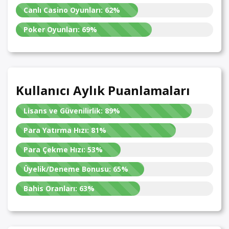
Canlı Casino Oyunları:
62%
Poker Oyunları:
69%
Kullanıcı Aylık Puanlamaları
Lisans ve Güvenilirlik:
89%
Para Yatırma Hızı:
81%
Para Çekme Hızı:
53%
Üyelik/Deneme Bonusu:
65%
Bahis Oranları:
63%