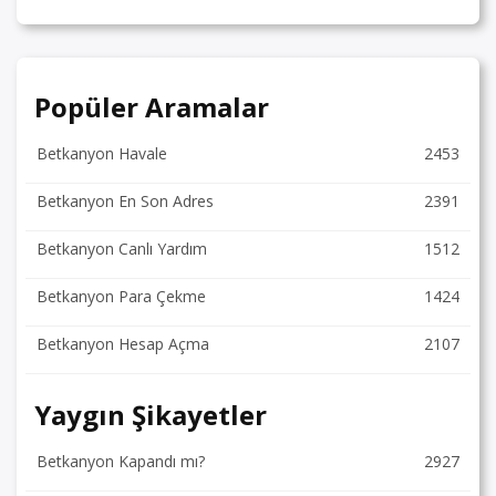
Popüler Aramalar
Betkanyon Havale
2453
Betkanyon En Son Adres
2391
Betkanyon Canlı Yardım
1512
Betkanyon Para Çekme
1424
Betkanyon Hesap Açma
2107
Yaygın Şikayetler
Betkanyon Kapandı mı?
2927