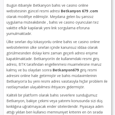
Bugün itibariyle Betkanyon bahis ve casino online
websitesinin güncel resmi adresi
Betkanyon 679 .com
olarak modifiye edilmiştir. Meydana gelen bu şanssız
uygulama müteakıbinde , bahis ve casino oyuncuları tez
vakitte efkâr kapılarak yeni link sorgulama eforuna
yumulmaktadır.
Ülke sınırları dışı lokasyonlu online bahis ve casino online
websitelerinin ülke sınırları içinde kanunsuz iddaa olarak
görülmesinden dolayı kimi zaman geçerli adresi erişime
kapatılmaktadır. Betkanyon’in de kullanımdaki resmi giriş
adresi, BTK tarafından engellenmesi muamelesine maruz
kalmış ve bu olaydan sonra
Betkanyon679
giriş resmi
adresini online hale getirmiştir ve bahis müdavimlerinin
Betkanyon’a bu yeni resmi adres vasıtasıyla hiçbir problem ile
rastlaşmadan ulaşabilmesi ihtiyacını gidermiştir.
Kaliteli bir platform olarak bahis severlere sunduğumuz
Betkanyon, bakiye çekimi veya yatırımı konusunda sizi düş
kırıklığına uğratmayacak ender sitelerdendir. Piyasaya adım
attığı yıldan beri kullanıcı memnuniyet kriterini en ön sırada