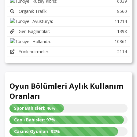
Kuzey Kıbrıs:
6039
Organik Trafik:
8560
Avusturya:
11214
Geri Bağlantılar:
1398
Hollanda:
10361
Yönlendirmeler:
2114
Oyun Bölümleri Aylık Kullanım
Oranları
Spor Bahisleri:
46%
Canlı Bahisler:
97%
Casino Oyunları:
92%