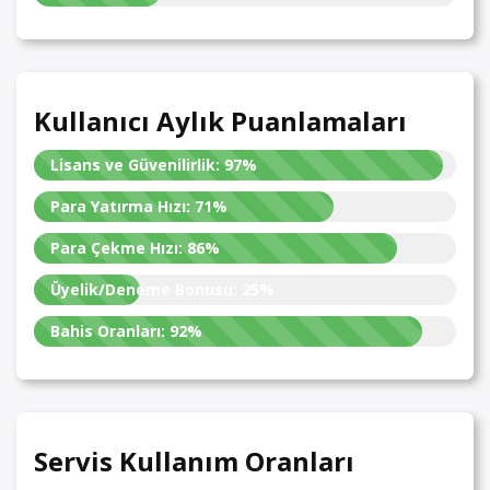
Kullanıcı Aylık Puanlamaları
Lisans ve Güvenilirlik:
97%
Para Yatırma Hızı:
71%
Para Çekme Hızı:
86%
Üyelik/Deneme Bonusu:
25%
Bahis Oranları:
92%
Servis Kullanım Oranları