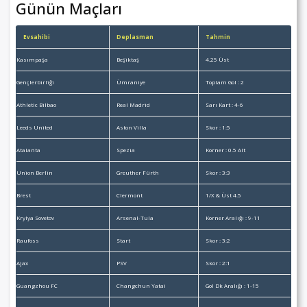
Günün Maçları
Evsahibi
Deplasman
Tahmin
Kasımpaşa
Beşiktaş
4.25 Üst
Gençlerbirliği
Ümraniye
Toplam Gol : 2
Athletic Bilbao
Real Madrid
Sarı Kart : 4-6
Leeds United
Aston Villa
Skor : 1:5
Atalanta
Spezia
Korner : 0.5 Alt
Union Berlin
Greuther Fürth
Skor : 3:3
Brest
Clermont
1/X & Üst 4.5
Krylya Sovetov
Arsenal-Tula
Korner Aralığı : 9-11
Raufoss
Start
Skor : 3:2
Ajax
PSV
Skor : 2:1
Guangzhou FC
Changchun Yatai
Gol Dk Aralığı : 1-15