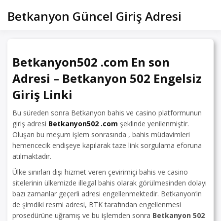
Skip
Betkanyon Güncel Giriş Adresi
to
content
Betkanyon502 .com En son
Adresi – Betkanyon 502 Engelsiz
Giriş Linki
Bu süreden sonra Betkanyon bahis ve casino platformunun
giriş adresi
Betkanyon502 .com
şeklinde yenilenmiştir.
Oluşan bu meşum işlem sonrasında , bahis müdavimleri
hemencecik endişeye kapılarak taze link sorgulama eforuna
atılmaktadır.
Ülke sınırları dışı hizmet veren çevirimiçi bahis ve casino
sitelerinin ülkemizde illegal bahis olarak görülmesinden dolayı
bazı zamanlar geçerli adresi engellenmektedir. Betkanyon’in
de şimdiki resmi adresi, BTK tarafından engellenmesi
prosedürüne uğramış ve bu işlemden sonra
Betkanyon 502