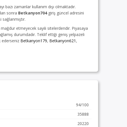
layı bazı zamanlar kullanım dışı olmaktadır.
adan sonra
Betkanyon704
giriş güncel adresini
i sağlanmıştır.
mağdur etmeyecek sayılı sitelerdendir. Piyasaya
ğlamış durumdadır. Teklif ettiği geniş yelpazeli
ak ederseniz
Betkanyon179
,
Betkanyon621
,
94/100
35888
20220