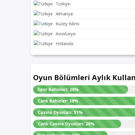
Türkiye:
Almanya:
Kuzey Kıbrıs:
Avusturya:
Hollanda:
Oyun Bölümleri Aylık Kulla
Spor Bahisleri:
28%
Canlı Bahisler:
38%
Casino Oyunları:
51%
Canlı Casino Oyunları:
26%