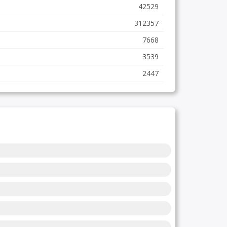
42529
312357
7668
3539
2447