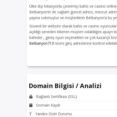
Ülke dışı lokasyonlu çevirimiçi bahis ve casino online
Betkanyon’in de sağlam güncel adresi, mevcut adre
yayına sokmuştur ve müşterilerin Betkanyon’a bu yeni
Güvenli bir website olarak bahis ve casino oyuncul
açıldığı seneden itiberen müşteri odaklılığını apayrı 
bahisler , geniş oyun seçenekleri ve çok kazançlı b
Betkanyon713
resmi giriş adreslerine kontrol edebilir
Domain Bilgisi / Analizi
Bağlantı Sertifikası (SSL):
Domain Kaydı:
Yandex Dizin Durumu