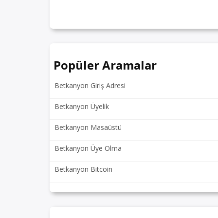
Popüler Aramalar
Betkanyon Giriş Adresi
Betkanyon Üyelik
Betkanyon Masaüstü
Betkanyon Üye Olma
Betkanyon Bitcoin