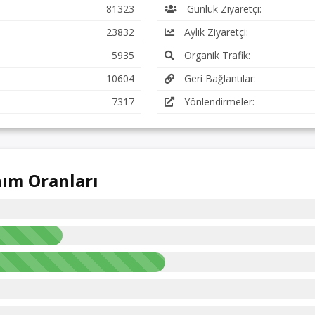
81323
Günlük Ziyaretçi:
23832
Aylık Ziyaretçi:
5935
Organik Trafik:
10604
Geri Bağlantılar:
7317
Yönlendirmeler:
nım Oranları