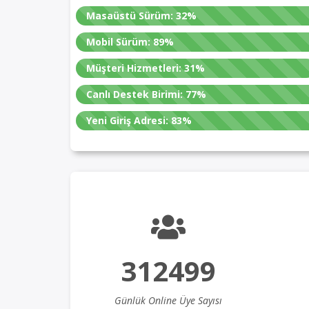
Masaüstü Sürüm:
32%
Mobil Sürüm:
89%
Müşteri Hizmetleri:
31%
Canlı Destek Birimi:
77%
Yeni Giriş Adresi:
83%
312499
Günlük Online Üye Sayısı