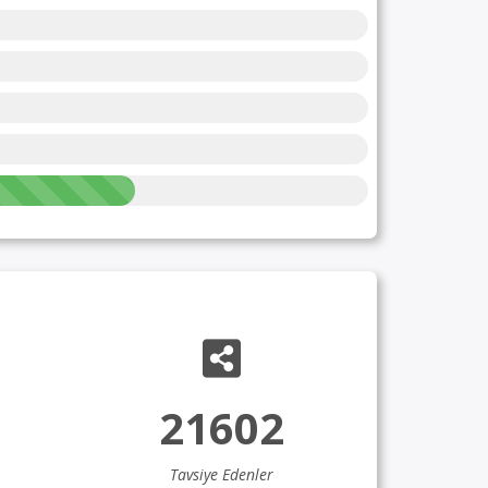
21602
Tavsiye Edenler