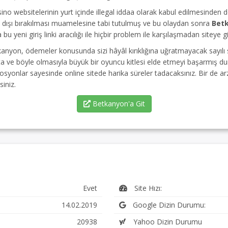
casino websitelerinin yurt içinde illegal iddaa olarak kabul edilmesinde
vre dışı bırakılması muamelesine tabi tutulmuş ve bu olaydan sonra
Bet
 yeni giriş linki aracılığı ile hiçbir problem ile karşılaşmadan siteye 
on, ödemeler konusunda sizi hâyâl kırıklığına uğratmayacak sayılı sit
a ve böyle olmasıyla büyük bir oyuncu kitlesi elde etmeyi başarmış du
osyonlar sayesinde online sitede harika süreler tadacaksınız. Bir de a
siniz.
Betkanyon'a Git
Evet
Site Hızı:
14.02.2019
Google Dizin Durumu:
20938
Yahoo Dizin Durumu