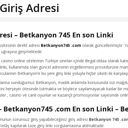
iriş Adresi
esi – Betkanyon 745 En son Linki
sitesinin direkt adresi
Betkanyon745 .com
olarak güncellenmiştir. Ya
 uğraşına girişmektedir.
ve casino online sitelerinin Türkiye sınırları içinde illegal iddaa olara
 linki, kullanımda olan güncel adresinin engellenmesi prosedürüne ma
larının Betkanyon’e bu yeni giriş linki yoluyla hiçbir sıkıntı ile karşıla
ncularına sunduğumuz Betkanyon, maddi anlamda konusunda sizi mağdur
tini herşeyin ötesinde tutmakta ve böylece sayılamayacak kadar bir m
ler , casino ve canlı oyunlar ve kazançlı promosyonlar sayesinde onli
– Betkanyon745 .com En son Linki – B
munun sorunsuz giriş yapabileceğiniz giriş adresi
Betkanyon 745 .co
 telâş kapılarak taze giriş linki sorgulamasına atılmaktadır.