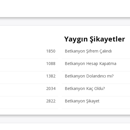
Yaygın Şikayetler
1850
Betkanyon Şifrem Çalındı
1088
Betkanyon Hesap Kapatma
1382
Betkanyon Dolandırıcı mı?
2034
Betkanyon Kaç Oldu?
2822
Betkanyon Şikayet