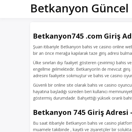
Skip
Betkanyon Güncel G
to
content
Betkanyon745 .com Giriş Adr
Şuan itibariyle Betkanyon bahis ve casino online web
bir an önce merağa kapılarak taze giriş adresi bulma
Ülke sınırları dışı faaliyet gösteren çevirimiçi bahis 
engellme gelmektedir. Betkanyon’in de mevcut giriş
adresini faaliyete sokmuştur ve bahis ve casino oyuncu
Güvenli bir online site olarak bahis ve casino oyu
hayatına başladığı süreden beri kullanıcı memnuniye
göstermiş durumdadır. Bahşettiği yüksek oranlı bahis
Betkanyon 745 Giriş Adresi 
Bu saat itibariyle Betkanyon bahis ve casino platfor
muamele takibinde , kayıtlı ve ziyaretçiler bir solukta