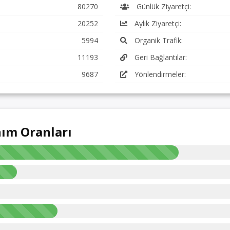
80270
Günlük Ziyaretçi:
20252
Aylık Ziyaretçi:
5994
Organik Trafik:
11193
Geri Bağlantılar:
9687
Yönlendirmeler:
nım Oranları