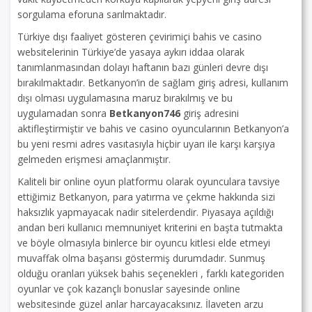
sorgulama eforuna sarılmaktadır.
Türkiye dışı faaliyet gösteren çevirimiçi bahis ve casino
websitelerinin Türkiye’de yasaya aykırı iddaa olarak
tanımlanmasından dolayı haftanın bazı günleri devre dışı
bırakılmaktadır. Betkanyon’in de sağlam giriş adresi, kullanım
dışı olması uygulamasına maruz bırakılmış ve bu
uygulamadan sonra
Betkanyon746
giriş adresini
aktifleştirmiştir ve bahis ve casino oyuncularının Betkanyon’a
bu yeni resmi adres vasıtasıyla hiçbir uyarı ile karşı karşıya
gelmeden erişmesi amaçlanmıştır.
Kaliteli bir online oyun platformu olarak oyunculara tavsiye
ettiğimiz Betkanyon, para yatırma ve çekme hakkında sizi
haksızlık yapmayacak nadir sitelerdendir. Piyasaya açıldığı
andan beri kullanıcı memnuniyet kriterini en başta tutmakta
ve böyle olmasıyla binlerce bir oyuncu kitlesi elde etmeyi
muvaffak olma başarısı göstermiş durumdadır. Sunmuş
olduğu oranları yüksek bahis seçenekleri , farklı kategoriden
oyunlar ve çok kazançlı bonuslar sayesinde online
websitesinde güzel anlar harcayacaksınız. İlaveten arzu