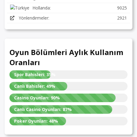
Hollanda:
9025
Yönlendirmeler:
2921
Oyun Bölümleri Aylık Kullanım
Oranları
Spor Bahisleri:
35%
Canlı Bahisler:
49%
Casino Oyunları:
90%
Canlı Casino Oyunları:
87%
Poker Oyunları:
48%