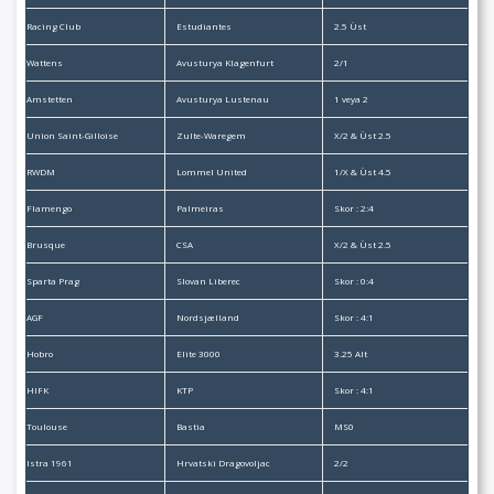
Racing Club
Estudiantes
2.5 Üst
Wattens
Avusturya Klagenfurt
2/1
Amstetten
Avusturya Lustenau
1 veya 2
Union Saint-Gilloise
Zulte-Waregem
X/2 & Üst 2.5
RWDM
Lommel United
1/X & Üst 4.5
Flamengo
Palmeiras
Skor : 2:4
Brusque
CSA
X/2 & Üst 2.5
Sparta Prag
Slovan Liberec
Skor : 0:4
AGF
Nordsjælland
Skor : 4:1
Hobro
Elite 3000
3.25 Alt
HIFK
KTP
Skor : 4:1
Toulouse
Bastia
MS0
Istra 1961
Hrvatski Dragovoljac
2/2