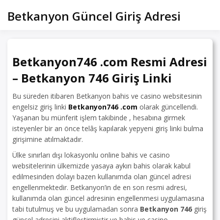
Skip
Betkanyon Güncel Giriş Adresi
to
content
Betkanyon746 .com Resmi Adresi
– Betkanyon 746 Giriş Linki
Bu süreden itibaren Betkanyon bahis ve casino websitesinin
engelsiz giriş linki
Betkanyon746 .com
olarak güncellendi.
Yaşanan bu münferit işlem takibinde , hesabına girmek
isteyenler bir an önce telâş kapılarak yepyeni giriş linki bulma
girişimine atılmaktadır.
Ülke sınırları dışı lokasyonlu online bahis ve casino
websitelerinin ülkemizde yasaya aykırı bahis olarak kabul
edilmesinden dolayı bazen kullanımda olan güncel adresi
engellenmektedir. Betkanyon’in de en son resmi adresi,
kullanımda olan güncel adresinin engellenmesi uygulamasına
tabi tutulmuş ve bu uygulamadan sonra
Betkanyon 746
giriş
güncel adresini aktifleştirmiştir ve bahis ve casino