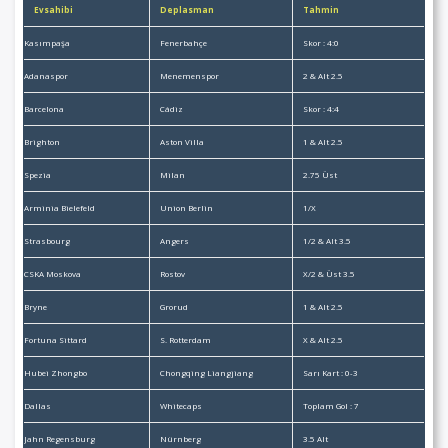
Evsahibi
Deplasman
Tahmin
Kasımpaşa
Fenerbahçe
Skor : 4:0
Adanaspor
Menemenspor
2 & Alt 2.5
Barcelona
Cádiz
Skor : 4:4
Brighton
Aston Villa
1 & Alt 2.5
Spezia
Milan
2.75 Üst
Arminia Bielefeld
Union Berlin
1/X
Strasbourg
Angers
1/2 & Alt 3.5
CSKA Moskova
Rostov
X/2 & Üst 3.5
Bryne
Grorud
1 & Alt 2.5
Fortuna Sittard
S. Rotterdam
X & Alt 2.5
Hubei Zhongbo
Chongqing Liangjiang
Sarı Kart : 0-3
Dallas
Whitecaps
Toplam Gol : 7
Jahn Regensburg
Nürnberg
3.5 Alt