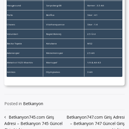
Haugesund
Sarpsborg 08
Korner : 3.5 Alt
Porto
Benfica
Skor : 4:1
Chaves
Vilafranquense
Skor : 1:4
Voluntari
Rapid Bükreş
2.5 Üst
Backa Topola
Kolubara
MS2
Adanaspor
Menemenspor
2.5 Alt
Metalist 1925 Kharkiv
Mariupol’
1/X & Alt 4.5
Ionikos
Olympiakos
3 Alt
Posted in
Betkanyon
Yazı
Betkanyon745.com Giriş
Betkanyon747.com Giriş Adresi
Adresi – Betkanyon 745 Güncel
– Betkanyon 747 Güncel Giriş
gezinmesi