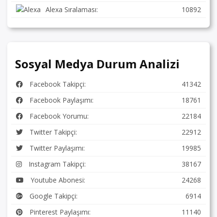
Alexa Sıralaması:
10892
Sosyal Medya Durum Analizi
Facebook Takipçi:
41342
Facebook Paylaşımı:
18761
Facebook Yorumu:
22184
Twitter Takipçi:
22912
Twitter Paylaşımı:
19985
Instagram Takipçi:
38167
Youtube Abonesi:
24268
Google Takipçi:
6914
Pinterest Paylaşımı:
11140