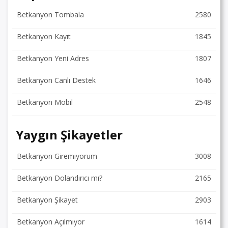
Betkanyon Tombala
2580
Betkanyon Kayıt
1845
Betkanyon Yeni Adres
1807
Betkanyon Canlı Destek
1646
Betkanyon Mobil
2548
Yaygın Şikayetler
Betkanyon Giremiyorum
3008
Betkanyon Dolandırıcı mı?
2165
Betkanyon Şikayet
2903
Betkanyon Açılmıyor
1614