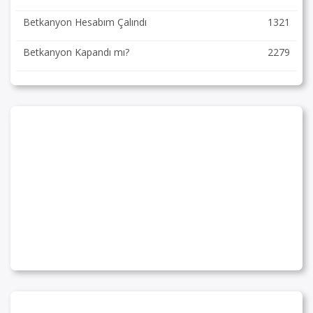
Betkanyon Hesabım Çalındı
1321
Betkanyon Kapandı mı?
2279