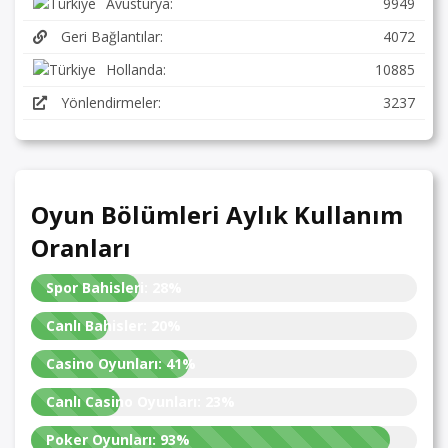
Avusturya:
9949
Geri Bağlantılar:
4072
Hollanda:
10885
Yönlendirmeler:
3237
Oyun Bölümleri Aylık Kullanım
Oranları
Spor Bahisleri:
28%
Canlı Bahisler:
20%
Casino Oyunları:
41%
Canlı Casino Oyunları:
23%
Poker Oyunları:
93%