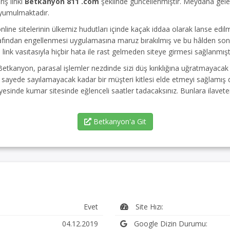
iş linki
Betkanyon 811 .com
şeklinde güncellenmiştir. Meydana gele
 yumulmaktadır.
online sitelerinin ülkemiz hudutları içinde kaçak iddaa olarak lanse edi
arafından engellenmesi uygulamasına maruz bırakılmış ve bu hâlden so
ink vasıtasıyla hiçbir hata ile rast gelmeden siteye girmesi sağlanmıştı
etkanyon, parasal işlemler nezdinde sizi düş kırıklığına uğratmayacak az
 sayede sayılamayacak kadar bir müşteri kitlesi elde etmeyi sağlamış
ayesinde kumar sitesinde eğlenceli saatler tadacaksınız. Bunlara ilave
Betkanyon'a Git
Evet
Site Hızı:
04.12.2019
Google Dizin Durumu: