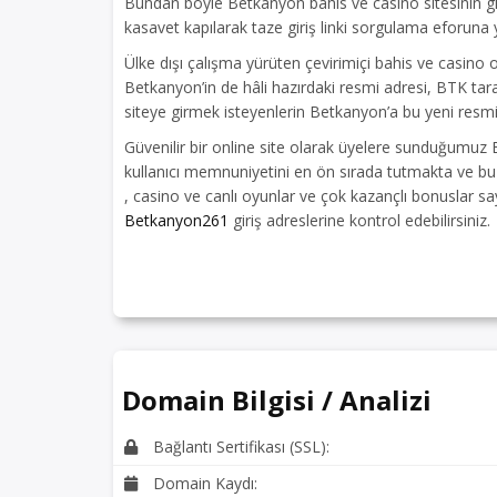
Bundan böyle Betkanyon bahis ve casino sitesinin gir
kasavet kapılarak taze giriş linki sorgulama eforuna
Ülke dışı çalışma yürüten çevirimiçi bahis ve casino 
Betkanyon’in de hâli hazırdaki resmi adresi, BTK t
siteye girmek isteyenlerin Betkanyon’a bu yeni resmi l
Güvenilir bir online site olarak üyelere sunduğumuz B
kullanıcı memnuniyetini en ön sırada tutmakta ve bu
, casino ve canlı oyunlar ve çok kazançlı bonuslar s
Betkanyon261
giriş adreslerine kontrol edebilirsiniz.
Domain Bilgisi / Analizi
Bağlantı Sertifikası (SSL):
Domain Kaydı: