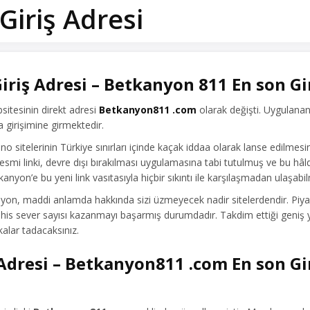
iriş Adresi
riş Adresi – Betkanyon 811 En son Gir
itesinin direkt adresi
Betkanyon811 .com
olarak değişti. Uygulanan
 girişimine girmektedir.
sino sitelerinin Türkiye sınırları içinde kaçak iddaa olarak lanse edilme
esmi linki, devre dışı bırakılması uygulamasına tabi tutulmuş ve bu hâ
nyon’e bu yeni link vasıtasıyla hiçbir sıkıntı ile karşılaşmadan ulaşabilm
nyon, maddi anlamda hakkında sizi üzmeyecek nadir sitelerdendir. Piyasay
 sever sayısı kazanmayı başarmış durumdadır. Takdim ettiği geniş yel
alar tadacaksınız.
Adresi – Betkanyon811 .com En son Gi