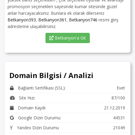
promosyon seçenekleri sayesinde kumar sitesinde güzel
anlar harcayacaksınız. Bunlara ek olarak dilerseniz
Betkanyon393
,
Betkanyon361
,
Betkanyon746
resmi giriş
adreslerine ulaşabilirsiniz.
Betkanyon'a Git
Domain Bilgisi / Analizi
Bağlantı Sertifikası (SSL):
Evet
Site Hızı:
87/100
Domain Kaydı:
21.12.2019
Google Dizin Durumu:
44531
Yandex Dizin Durumu
21049