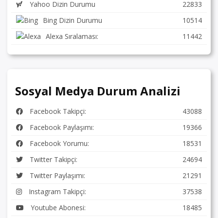
Yahoo Dizin Durumu
22833
Bing Dizin Durumu
10514
Alexa Sıralaması:
11442
Sosyal Medya Durum Analizi
Facebook Takipçi:
43088
Facebook Paylaşımı:
19366
Facebook Yorumu:
18531
Twitter Takipçi:
24694
Twitter Paylaşımı:
21291
Instagram Takipçi:
37538
Youtube Abonesi:
18485