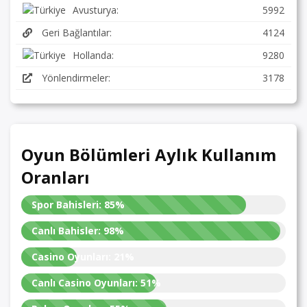
Avusturya:
5992
Geri Bağlantılar:
4124
Hollanda:
9280
Yönlendirmeler:
3178
Oyun Bölümleri Aylık Kullanım
Oranları
Spor Bahisleri:
85%
Canlı Bahisler:
98%
Casino Oyunları:
21%
Canlı Casino Oyunları:
51%