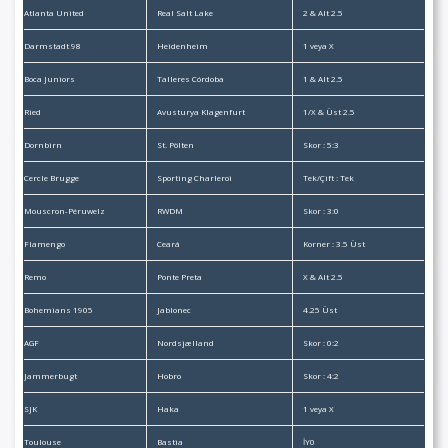
Atlanta United
Real Salt Lake
2 & Alt 2.5
Darmstadt 98
Heidenheim
1 veya X
Boca Juniors
Talleres Córdoba
1 & Alt 2.5
Ried
Avusturya Klagenfurt
1/X & Üst 2.5
Dornbirn
St. Pölten
Skor : 5:3
Cercle Brugge
Sporting Charleroi
Tek/Çift : Tek
Mouscron-Péruwelz
RWDM
Skor : 3:0
Flamengo
Ceará
Korner : 3.5 Üst
Remo
Ponte Preta
X & Alt 2.5
Bohemians 1905
Jablonec
4.25 Üst
AGF
Nordsjælland
Skor : 0:2
Jammerbugt
Hobro
Skor : 4:2
SJK
Haka
1 veya X
Toulouse
Bastia
İY0