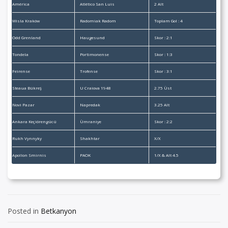
América
Atlético San Luis
2 Alt
Wisla Kraków
Radomiak Radom
Toplam Gol : 4
Odd Grenland
Haugesund
Skor : 2:1
Tondela
Portimonense
Skor : 1:3
Feirense
Trofense
Skor : 3:1
Steaua Bükreş
U Craiova 1948
2.75 Üst
Novi Pazar
Napredak
3.25 Alt
Ankara Keçiörengücü
Ümraniye
Skor : 2:2
Rukh Vynnyky
Shakhtar
X/X
Apollon Smirnis
PAOK
1/X & Alt 4.5
Posted in
Betkanyon