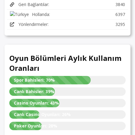
Geri Bağlantılar:
3840
Hollanda:
6397
Yönlendirmeler:
3295
Oyun Bölümleri Aylık Kullanım
Oranları
Spor Bahisleri:
70%
Canlı Bahisler:
39%
Casino Oyunları:
43%
Canlı Casino Oyunları:
26%
Poker Oyunları:
28%