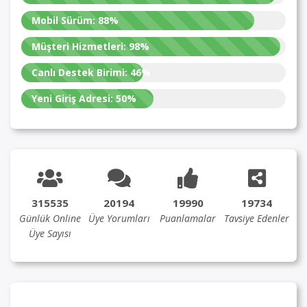
Mobil Sürüm:
88%
Müşteri Hizmetleri:
98%
Canlı Destek Birimi:
46%
Yeni Giriş Adresi:
50%
315535
20194
19990
19734
Günlük Online
Üye Yorumları
Puanlamalar
Tavsiye Edenler
Üye Sayısı