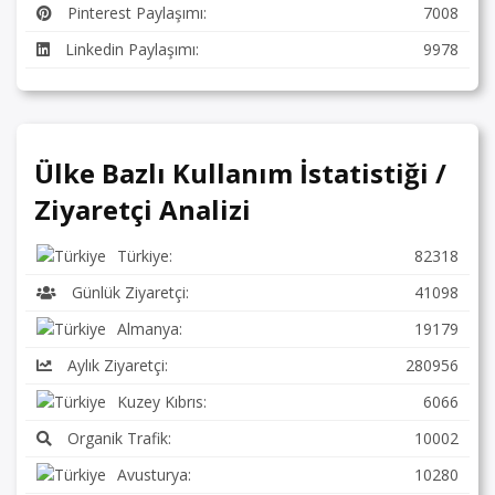
Pinterest Paylaşımı:
7008
Linkedin Paylaşımı:
9978
Ülke Bazlı Kullanım İstatistiği /
Ziyaretçi Analizi
Türkiye:
82318
Günlük Ziyaretçi:
41098
Almanya:
19179
Aylık Ziyaretçi:
280956
Kuzey Kıbrıs:
6066
Organik Trafik:
10002
Avusturya:
10280