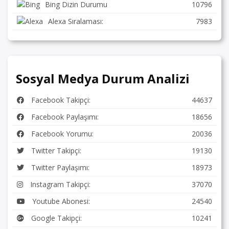
Bing Dizin Durumu
10796
Alexa Sıralaması:
7983
Sosyal Medya Durum Analizi
Facebook Takipçi:
44637
Facebook Paylaşımı:
18656
Facebook Yorumu:
20036
Twitter Takipçi:
19130
Twitter Paylaşımı:
18973
Instagram Takipçi:
37070
Youtube Abonesi:
24540
Google Takipçi:
10241