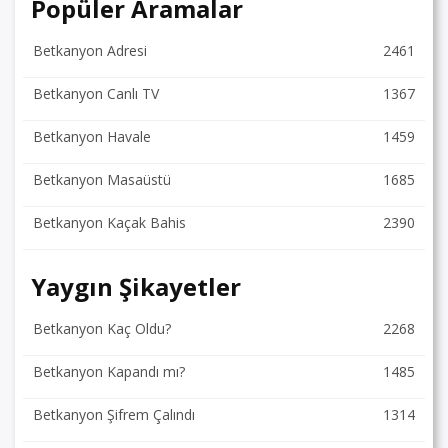
Popüler Aramalar
Betkanyon Adresi
2461
Betkanyon Canlı TV
1367
Betkanyon Havale
1459
Betkanyon Masaüstü
1685
Betkanyon Kaçak Bahis
2390
Yaygın Şikayetler
Betkanyon Kaç Oldu?
2268
Betkanyon Kapandı mı?
1485
Betkanyon Şifrem Çalındı
1314