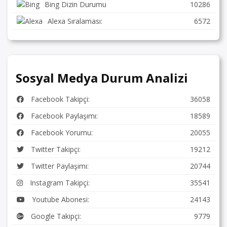
Bing Dizin Durumu
10286
Alexa Sıralaması:
6572
Sosyal Medya Durum Analizi
Facebook Takipçi:
36058
Facebook Paylaşımı:
18589
Facebook Yorumu:
20055
Twitter Takipçi:
19212
Twitter Paylaşımı:
20744
Instagram Takipçi:
35541
Youtube Abonesi:
24143
Google Takipçi:
9779