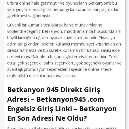
urlsini online hale getirmiştir ve oyuncuların Betkanyon’e bu
yeni giriş linki aracılığı ile herhangi bir sorun ile karşılaşmadan
girebilmesi sağlanmıştır.
Güvenli bir kumar sitesi olarak bahis müdavimlerine
yönlendireceğimiz Betkanyon, maddi anlamda hususunda sizi
hâyâl kırıklığına uğratmayacak sayılı sitelerdendir. Piyasaya
adım attığı andan itiberen kullanıcı memnuniyet kriterini en ön
sırada tutmakta ve bu suretle kocaman bir bahisçi sayısı elde
etmeyi muvaffak olma başarısı göstermiş durumdadır. Teklif
ettiği çok seçenekli bahis seçenkleri , çok seçenekli oyunlar ve
avantajlı promosyon seçenekleri sayesinde online sitede
olağanüstü dakikalar harcayacaksınız.
Betkanyon 945 Direkt Giriş
Adresi – Betkanyon945 .com
Engelsiz Giriş Linki – Betkanyon
En Son Adresi Ne Oldu?
Şuan itibariyle Betkanyon bahis ve casino sitesinin engelsiz