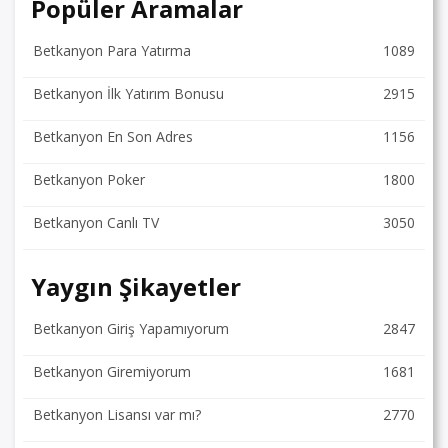
Popüler Aramalar
Betkanyon Para Yatırma
1089
Betkanyon İlk Yatırım Bonusu
2915
Betkanyon En Son Adres
1156
Betkanyon Poker
1800
Betkanyon Canlı TV
3050
Yaygın Şikayetler
Betkanyon Giriş Yapamıyorum
2847
Betkanyon Giremiyorum
1681
Betkanyon Lisansı var mı?
2770