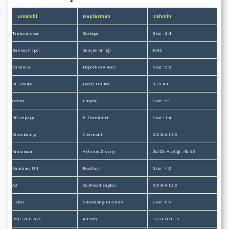
Evsahibi
Deplasman
Tahmin
Trabzonspor
Göztepe
Skor : 3:4
Balıkesirspor
Gençlerbirliği
MS2
Valencia
Deportivo Alaves
Skor : 5:3
M. United
Leeds United
3.25 Alt
Genoa
Empoli
Skor : 5:1
RB Leipzig
E. Frankfurt
Skor : 1:4
Strasbourg
Clermont
X/2 & Alt 3.5
Krasnodar
Akhmat Grozny
Gol Dk Aralığı : 46-60
Sandnes Ulf
Raufoss
Skor : 4:3
AZ
Go Ahead Eagles
X/2 & Alt 2.5
Hebei
Shandong Taishan
Skor : 0:5
Real Salt Lake
Austin
1/2 & Üst 3.5