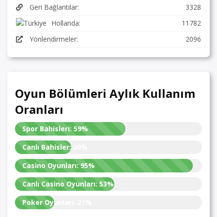
Geri Bağlantılar:
3328
Hollanda:
11782
Yönlendirmeler:
2096
Oyun Bölümleri Aylık Kullanım
Oranları
Spor Bahisleri:
59%
Canlı Bahisler:
30%
Casino Oyunları:
95%
Canlı Casino Oyunları:
53%
Poker Oyunları:
21%