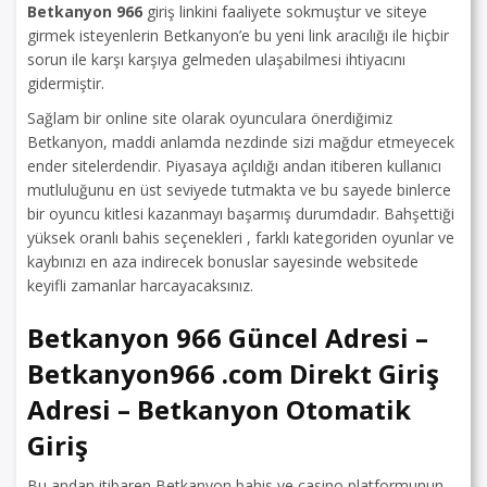
Betkanyon 966
giriş linkini faaliyete sokmuştur ve siteye
girmek isteyenlerin Betkanyon’e bu yeni link aracılığı ile hiçbir
sorun ile karşı karşıya gelmeden ulaşabilmesi ihtiyacını
gidermiştir.
Sağlam bir online site olarak oyunculara önerdiğimiz
Betkanyon, maddi anlamda nezdinde sizi mağdur etmeyecek
ender sitelerdendir. Piyasaya açıldığı andan itiberen kullanıcı
mutluluğunu en üst seviyede tutmakta ve bu sayede binlerce
bir oyuncu kitlesi kazanmayı başarmış durumdadır. Bahşettiği
yüksek oranlı bahis seçenekleri , farklı kategoriden oyunlar ve
kaybınızı en aza indirecek bonuslar sayesinde websitede
keyifli zamanlar harcayacaksınız.
Betkanyon 966 Güncel Adresi –
Betkanyon966 .com Direkt Giriş
Adresi – Betkanyon Otomatik
Giriş
Bu andan itibaren Betkanyon bahis ve casino platformunun