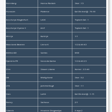
Nürnberg
Hansa Rostock
Skor : 1:5
Huracán
Platense
Gol Dk Aralığı : 76-90
Avusturya Klagenfurt
LASK
Toplam Gol : 1
Avusturya Viyana II
Anif
Toplam Gol : 1
Wilrijk
Kortrijk
1/1
Waasland-Beveren
Lierse K
1/2 & Alt 4.5
Atlético GO
Santos
MS0
Operário PR
Vasco da Gama
1/2 & Alt 2.5
Zlín
Slovan Liberec
Korner : 3.5 Alt
OB
Midtjylland
Skor : 5:2
LFA
Jammerbugt
Skor : 1:1
Ilves
Lahti
Gol Dk Aralığı : 1-15
Nancy
Sochaux
2/1
Sibenik
Hrvatski Dragovoljac
X veya 2