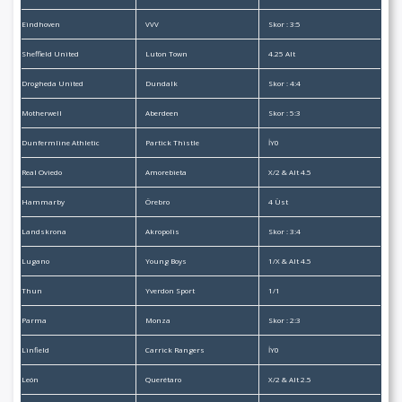
Eindhoven
VVV
Skor : 3:5
Sheffield United
Luton Town
4.25 Alt
Drogheda United
Dundalk
Skor : 4:4
Motherwell
Aberdeen
Skor : 5:3
Dunfermline Athletic
Partick Thistle
İY0
Real Oviedo
Amorebieta
X/2 & Alt 4.5
Hammarby
Örebro
4 Üst
Landskrona
Akropolis
Skor : 3:4
Lugano
Young Boys
1/X & Alt 4.5
Thun
Yverdon Sport
1/1
Parma
Monza
Skor : 2:3
Linfield
Carrick Rangers
İY0
León
Querétaro
X/2 & Alt 2.5