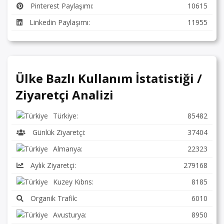
Pinterest Paylaşımı:
10615
Linkedin Paylaşımı:
11955
Ülke Bazlı Kullanım İstatistiği /
Ziyaretçi Analizi
Türkiye:
85482
Günlük Ziyaretçi:
37404
Almanya:
22323
Aylık Ziyaretçi:
279168
Kuzey Kıbrıs:
8185
Organik Trafik:
6010
Avusturya:
8950