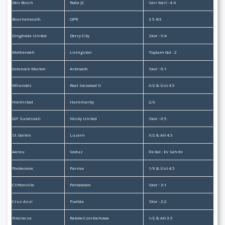
Den Bosch
Roda JC
Sarı Kart : 4-6
Bournemouth
QPR
3.5 Alt
Drogheda United
Derry City
Skor : 5:4
Motherwell
Livingston
Toplam Gol : 2
Greenock Morton
Arbroath
Skor : 0:1
Mİrandés
Real Sociedad II
X/2 & Üst 4.5
Halmstad
Hammarby
2/X
GIF Sundsvall
Väsby United
Skor : 0:5
St. Gallen
Luzern
X/2 & Alt 4.5
Aarau
Vaduz
İlk Gol : Ev Sahibi
Pordenone
Parma
1/X & Üst 4.5
Cliftonville
Portadown
Skor : 3:1
Cruz Azul
Puebla
Skor : 2:2
Nieciecza
Raków Czestochowa
1/2 & Alt 3.5