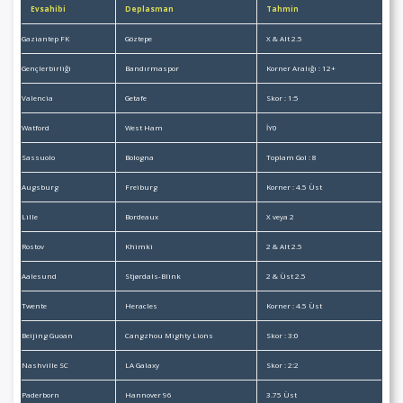
Evsahibi
Deplasman
Tahmin
Gaziantep FK
Göztepe
X & Alt 2.5
Gençlerbirliği
Bandırmaspor
Korner Aralığı : 12+
Valencia
Getafe
Skor : 1:5
Watford
West Ham
İY0
Sassuolo
Bologna
Toplam Gol : 8
Augsburg
Freiburg
Korner : 4.5 Üst
Lille
Bordeaux
X veya 2
Rostov
Khimki
2 & Alt 2.5
Aalesund
Stjørdals-Blink
2 & Üst 2.5
Twente
Heracles
Korner : 4.5 Üst
Beijing Guoan
Cangzhou Mighty Lions
Skor : 3:0
Nashville SC
LA Galaxy
Skor : 2:2
Paderborn
Hannover 96
3.75 Üst