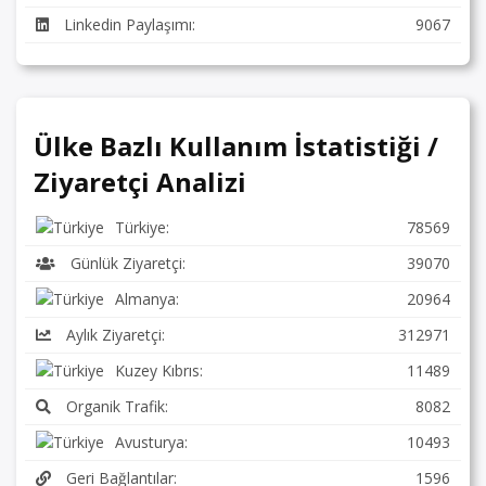
Linkedin Paylaşımı:
9067
Ülke Bazlı Kullanım İstatistiği /
Ziyaretçi Analizi
Türkiye:
78569
Günlük Ziyaretçi:
39070
Almanya:
20964
Aylık Ziyaretçi:
312971
Kuzey Kıbrıs:
11489
Organik Trafik:
8082
Avusturya:
10493
Geri Bağlantılar:
1596