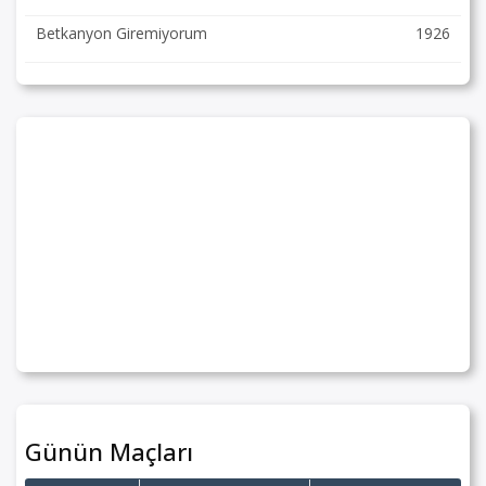
Betkanyon Giremiyorum
1926
Günün Maçları