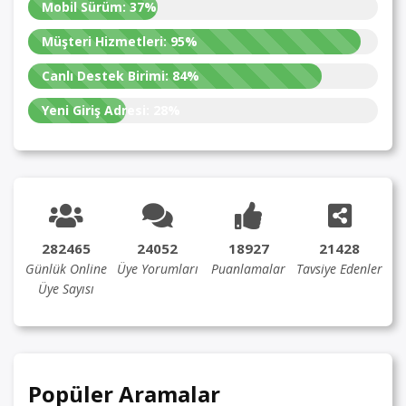
Mobil Sürüm:
37%
Müşteri Hizmetleri:
95%
Canlı Destek Birimi:
84%
Yeni Giriş Adresi:
28%
282465
24052
18927
21428
Günlük Online
Üye Yorumları
Puanlamalar
Tavsiye Edenler
Üye Sayısı
Popüler Aramalar