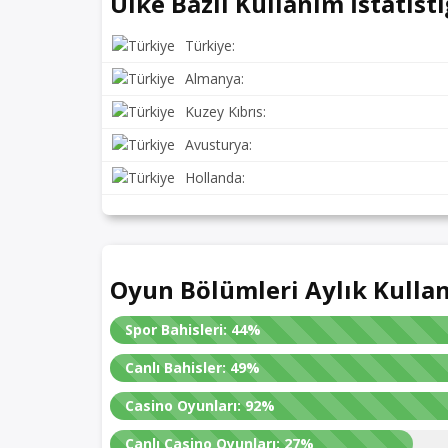
Ülke Bazlı Kullanım İstatisti
Türkiye:
Almanya:
Kuzey Kıbrıs:
Avusturya:
Hollanda:
Oyun Bölümleri Aylık Kulla
Spor Bahisleri:
44%
Canlı Bahisler:
49%
Casino Oyunları:
92%
Canlı Casino Oyunları:
27%