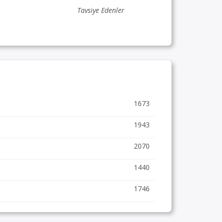
Tavsiye Edenler
1673
1943
2070
1440
1746