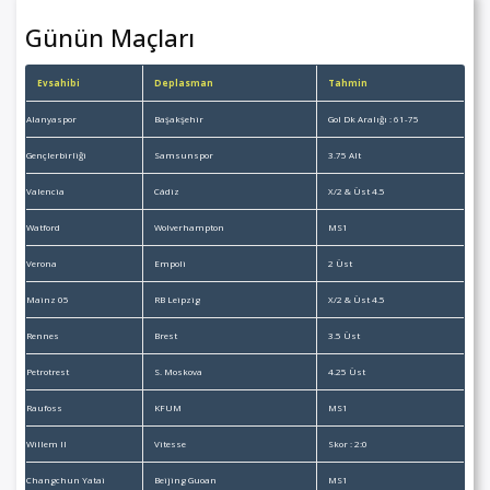
Günün Maçları
Evsahibi
Deplasman
Tahmin
Alanyaspor
Başakşehir
Gol Dk Aralığı : 61-75
Gençlerbirliği
Samsunspor
3.75 Alt
Valencia
Cádiz
X/2 & Üst 4.5
Watford
Wolverhampton
MS1
Verona
Empoli
2 Üst
Mainz 05
RB Leipzig
X/2 & Üst 4.5
Rennes
Brest
3.5 Üst
Petrotrest
S. Moskova
4.25 Üst
Raufoss
KFUM
MS1
Willem II
Vitesse
Skor : 2:0
Changchun Yatai
Beijing Guoan
MS1