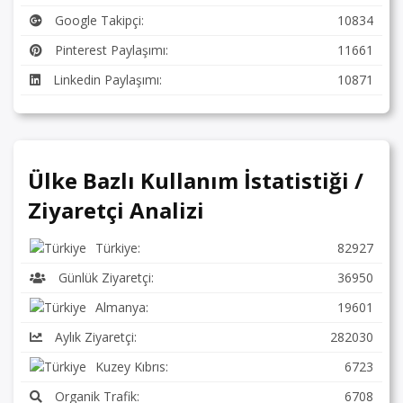
Google Takipçi:
10834
Pinterest Paylaşımı:
11661
Linkedin Paylaşımı:
10871
Ülke Bazlı Kullanım İstatistiği /
Ziyaretçi Analizi
Türkiye:
82927
Günlük Ziyaretçi:
36950
Almanya:
19601
Aylık Ziyaretçi:
282030
Kuzey Kıbrıs:
6723
Organik Trafik:
6708