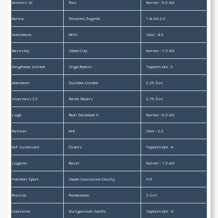
Amiens SC
Pau
Korner : 0.5 Alt
Gorica
Dinamo Zagreb
1 & Alt 2.5
Volendam
MVV
Skor : 4:3
Barnsley
Stoke City
Korner : 1.5 Alt
Drogheda United
Sligo Rovers
Toplam Gol : 9
Aberdeen
Dundee United
2.25 Üst
Inverness CT
Raith Rovers
2.75 Üst
Lugo
Real Sociedad II
Korner : 0.5 Alt
Kalmar
AIK
Skor : 2:2
GIF Sundsvall
Östers
Toplam Gol : 4
Lugano
Basel
Korner : 1.5 Alt
Yverdon Sport
Stade Lausanne-Ouchy
X/X
Brescia
Pordenone
3 Üst
Coleraine
Dungannon Swifts
Toplam Gol : 4