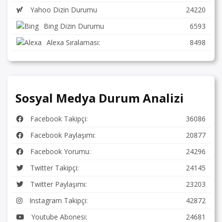
Yahoo Dizin Durumu
24220
Bing Dizin Durumu
6593
Alexa Sıralaması:
8498
Sosyal Medya Durum Analizi
Facebook Takipçi:
36086
Facebook Paylaşımı:
20877
Facebook Yorumu:
24296
Twitter Takipçi:
24145
Twitter Paylaşımı:
23203
Instagram Takipçi:
42872
Youtube Abonesi:
24681