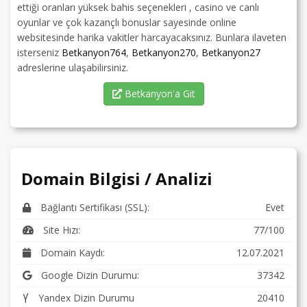
ettiği oranları yüksek bahis seçenekleri , casino ve canlı
oyunlar ve çok kazançlı bonuslar sayesinde online
websitesinde harika vakitler harcayacaksınız. Bunlara ilaveten
isterseniz
Betkanyon764
,
Betkanyon270
,
Betkanyon27
adreslerine ulaşabilirsiniz.
Betkanyon'a Git
Domain Bilgisi / Analizi
Bağlantı Sertifikası (SSL):
Evet
Site Hızı:
77/100
Domain Kaydı:
12.07.2021
Google Dizin Durumu:
37342
Yandex Dizin Durumu
20410