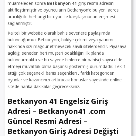
muameleden sonra
Betkanyon 41
giriş resmi adresini
aktifleştirmiştir ve oyuncuların Betkanyon’e bu yeni adres
aracılığı ile herhangi bir uyarı ile karşılaşmadan erişmesi
sağlanmıştır.
Kaliteli bir website olarak bahis severlere paylaşımda
bulunduğumuz Betkanyon, bakiye çekimi veya yatırımı
hakkında sizi mağdur etmeyecek sayılı sitelerdendir. Piyasaya
açıldığı seneden beri müşteri odaklılığını ilk planda
bulundurmakta ve bu sayede binlerce bir bahisçi sayısı elde
etmeyi muvaffak olma başarısı göstermiş durumdadır. Teklif
ettiği çok seçenekli bahis seçenkleri , farklı kategoriden
oyunlar ve kazancınızı arttıracak bonuslar sayesinde online
sitede harika dakikalar geçireceksiniz.
Betkanyon 41 Engelsiz Giriş
Adresi – Betkanyon41 .com
Güncel Resmi Adresi –
Betkanyon Giriş Adresi Değişti