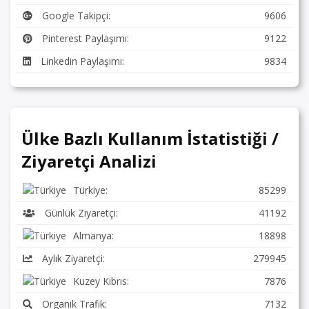
Google Takipçi:
9606
Pinterest Paylaşımı:
9122
Linkedin Paylaşımı:
9834
Ülke Bazlı Kullanım İstatistiği /
Ziyaretçi Analizi
Türkiye:
85299
Günlük Ziyaretçi:
41192
Almanya:
18898
Aylık Ziyaretçi:
279945
Kuzey Kıbrıs:
7876
Organik Trafik:
7132