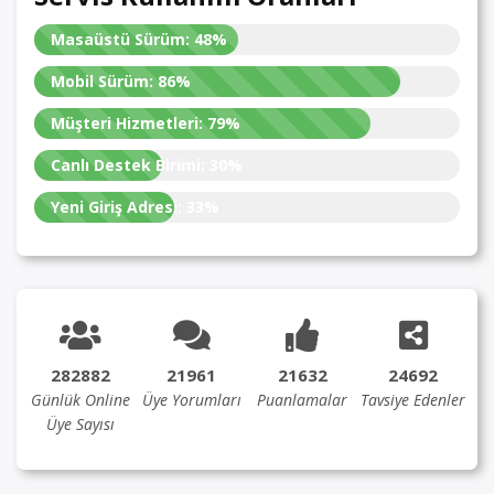
Masaüstü Sürüm:
48%
Mobil Sürüm:
86%
Müşteri Hizmetleri:
79%
Canlı Destek Birimi:
30%
Yeni Giriş Adresi:
33%
282882
21961
21632
24692
Günlük Online
Üye Yorumları
Puanlamalar
Tavsiye Edenler
Üye Sayısı