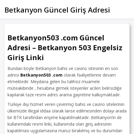
Skip
Betkanyon Güncel Giriş Adresi
to
content
Betkanyon503 .com Güncel
Adresi – Betkanyon 503 Engelsiz
Giriş Linki
Bundan böyle Betkanyon bahis ve casino sitesinin en son
adresi
Betkanyon503 .com
olarak faaliyetlerine devam
etmektedir. Meydana gelen bu talihsiz muamele
müteakıbinde , hesabına girmek isteyenler acilen belirsizliğe
kapılarak taze resmi adres arama gayretine kalkışmaktadır.
Türkiye dışı hizmet veren çevirimiçi bahis ve casino sitelerinin
ülkemizde illegal iddaa olarak lanse edilmesinden dolayı arada
bir BTK tarafından erişime kapatılmaktadır. Betkanyon’in de
kullanımdaki resmi linki, kullanımda olan giriş adresinin
kapatılması uygulamasına maruz bırakılmış ve bu durumdan