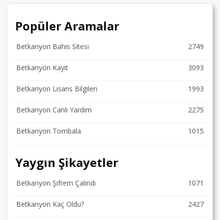
Popüler Aramalar
Betkanyon Bahis Sitesi
2749
Betkanyon Kayıt
3093
Betkanyon Lisans Bilgileri
1993
Betkanyon Canlı Yardım
2275
Betkanyon Tombala
1015
Yaygın Şikayetler
Betkanyon Şifrem Çalındı
1071
Betkanyon Kaç Oldu?
2427