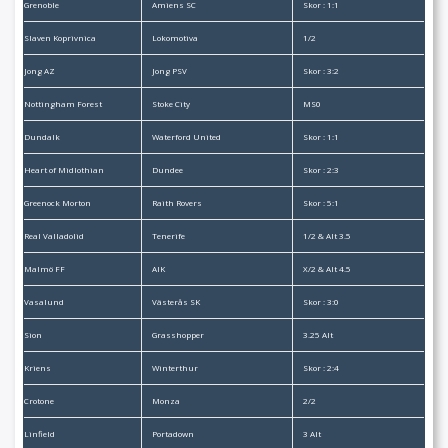
Grenoble
Amiens SC
Skor : 1:1
Slaven Koprivnica
Lokomotiva
1/2
Jong AZ
Jong PSV
Skor : 3:2
Nottingham Forest
Stoke City
MS0
Dundalk
Waterford United
Skor : 1:1
Heart of Midlothian
Dundee
Skor : 2:3
Greenock Morton
Raith Rovers
Skor : 5:1
Real Valladolid
Tenerife
1/2 & Alt 3.5
Malmö FF
AIK
X/2 & Alt 4.5
Vasalund
Västerås SK
Skor : 3:0
Sion
Grasshopper
3.25 Alt
Kriens
Winterthur
Skor : 2:4
Crotone
Monza
2/2
Linfield
Portadown
3 Alt