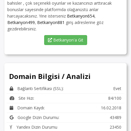
bahisler , çok seçenekli oyunlar ve kazancınızı arttıracak
bonuslar sayesinde platformda olağanüstü anlar
harcayacaksınız. Yine isterseniz
Betkanyon654
,
Betkanyon499
,
Betkanyon881
giriş adreslerine göz
gezdirebilirsiniz.
Betkanyon'a Git
Domain Bilgisi / Analizi
Bağlantı Sertifikası (SSL):
Evet
Site Hızı:
84/100
Domain Kaydı:
16.02.2018
Google Dizin Durumu:
43489
Yandex Dizin Durumu
23450