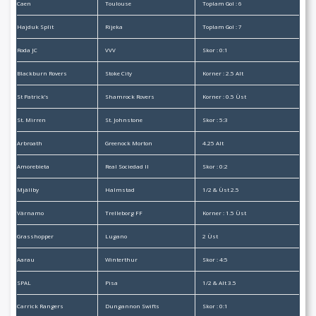
Caen
Toulouse
Toplam Gol : 6
Hajduk Split
Rijeka
Toplam Gol : 7
Roda JC
VVV
Skor : 0:1
Blackburn Rovers
Stoke City
Korner : 2.5 Alt
St Patrick’s
Shamrock Rovers
Korner : 0.5 Üst
St. Mirren
St. Johnstone
Skor : 5:3
Arbroath
Greenock Morton
4.25 Alt
Amorebieta
Real Sociedad II
Skor : 0:2
Mjällby
Halmstad
1/2 & Üst 2.5
Värnamo
Trelleborg FF
Korner : 1.5 Üst
Grasshopper
Lugano
2 Üst
Aarau
Winterthur
Skor : 4:5
SPAL
Pisa
1/2 & Alt 3.5
Carrick Rangers
Dungannon Swifts
Skor : 0:1