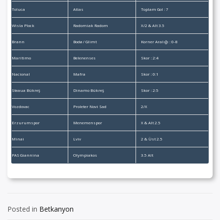
Toluca
Atlas
Toplam Gol : 7
Wisla Plock
Radomiak Radom
X/2 & Alt 3.5
Brann
Bodø / Glimt
Korner Aralığı : 0-8
Marítimo
Belenenses
Skor : 2:4
Nacional
Mafra
Skor : 0:1
Steaua Bükreş
Dinamo Bükreş
Skor : 2:5
Vozdovac
Proleter Novi Sad
2/X
Erzurumspor
Menemenspor
X & Alt 2.5
Minai
Lviv
2 & Üst 2.5
PAS Giannina
Olympiakos
3.5 Alt
Posted in
Betkanyon