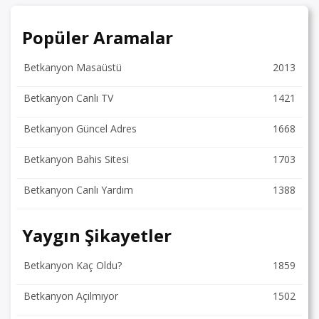
Popüler Aramalar
Betkanyon Masaüstü
2013
Betkanyon Canlı TV
1421
Betkanyon Güncel Adres
1668
Betkanyon Bahis Sitesi
1703
Betkanyon Canlı Yardım
1388
Yaygın Şikayetler
Betkanyon Kaç Oldu?
1859
Betkanyon Açılmıyor
1502