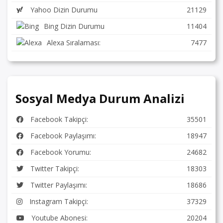
Yahoo Dizin Durumu
21129
Bing Dizin Durumu
11404
Alexa Sıralaması:
7477
Sosyal Medya Durum Analizi
Facebook Takipçi:
35501
Facebook Paylaşımı:
18947
Facebook Yorumu:
24682
Twitter Takipçi:
18303
Twitter Paylaşımı:
18686
Instagram Takipçi:
37329
Youtube Abonesi:
20204