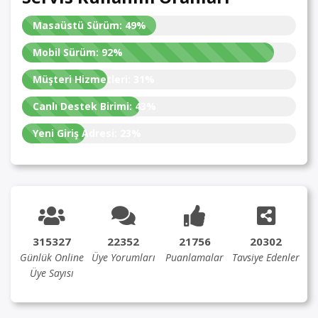
Masaüstü Sürüm:
49%
Mobil Sürüm:
92%
Müşteri Hizmetleri:
31%
Canlı Destek Birimi:
43%
Yeni Giriş Adresi:
23%
315327
22352
21756
20302
Günlük Online
Üye Yorumları
Puanlamalar
Tavsiye Edenler
Üye Sayısı