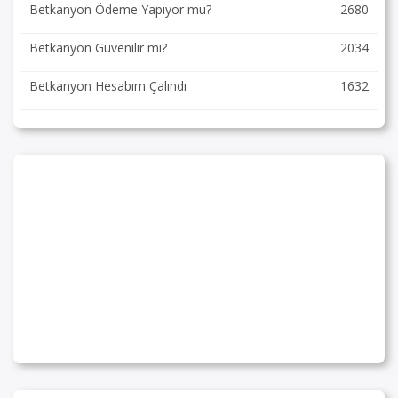
Betkanyon Ödeme Yapıyor mu?
2680
Betkanyon Güvenilir mi?
2034
Betkanyon Hesabım Çalındı
1632