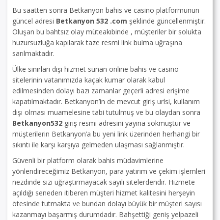
Bu saatten sonra Betkanyon bahis ve casino platformunun
güncel adresi
Betkanyon 532 .com
şeklinde güncellenmiştir.
Oluşan bu bahtsız olay müteakıbinde , müşteriler bir solukta
huzursuzluğa kapılarak taze resmi link bulma uğraşına
sarılmaktadır.
Ülke sınırları dışı hizmet sunan online bahis ve casino
sitelerinin vatanımızda kaçak kumar olarak kabul
edilmesinden dolayı bazı zamanlar geçerli adresi erişime
kapatılmaktadır. Betkanyon’in de mevcut giriş urlsi, kullanım
dışı olması muamelesine tabi tutulmuş ve bu olaydan sonra
Betkanyon532
giriş resmi adresini yayına sokmuştur ve
müşterilerin Betkanyon’a bu yeni link üzerinden herhangi bir
sıkıntı ile karşı karşıya gelmeden ulaşması sağlanmıştır.
Güvenli bir platform olarak bahis müdavimlerine
yönlendireceğimiz Betkanyon, para yatırım ve çekim işlemleri
nezdinde sizi uğraştırmayacak sayılı sitelerdendir. Hizmete
açıldığı seneden itiberen müşteri hizmet kalitesini herşeyin
ötesinde tutmakta ve bundan dolayı büyük bir müşteri sayısı
kazanmayı başarmış durumdadır. Bahşettiği geniş yelpazeli