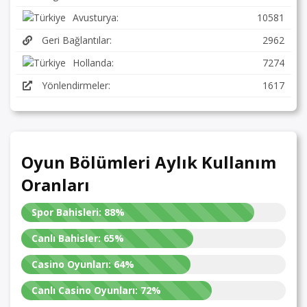
Avusturya:
10581
Geri Bağlantılar:
2962
Hollanda:
7274
Yönlendirmeler:
1617
Oyun Bölümleri Aylık Kullanım
Oranları
Spor Bahisleri:
88%
Canlı Bahisler:
65%
Casino Oyunları:
64%
Canlı Casino Oyunları:
72%