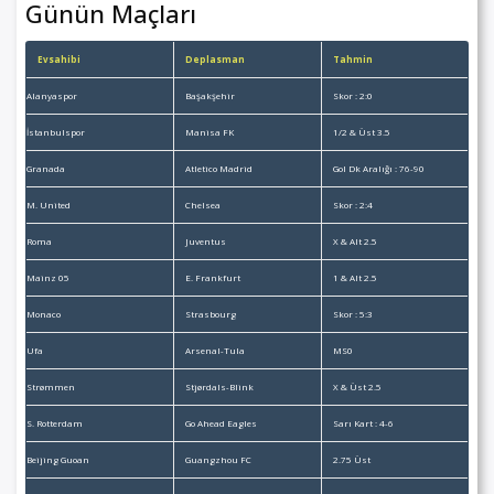
Günün Maçları
Evsahibi
Deplasman
Tahmin
Alanyaspor
Başakşehir
Skor : 2:0
İstanbulspor
Manisa FK
1/2 & Üst 3.5
Granada
Atletico Madrid
Gol Dk Aralığı : 76-90
M. United
Chelsea
Skor : 2:4
Roma
Juventus
X & Alt 2.5
Mainz 05
E. Frankfurt
1 & Alt 2.5
Monaco
Strasbourg
Skor : 5:3
Ufa
Arsenal-Tula
MS0
Strømmen
Stjørdals-Blink
X & Üst 2.5
S. Rotterdam
Go Ahead Eagles
Sarı Kart : 4-6
Beijing Guoan
Guangzhou FC
2.75 Üst