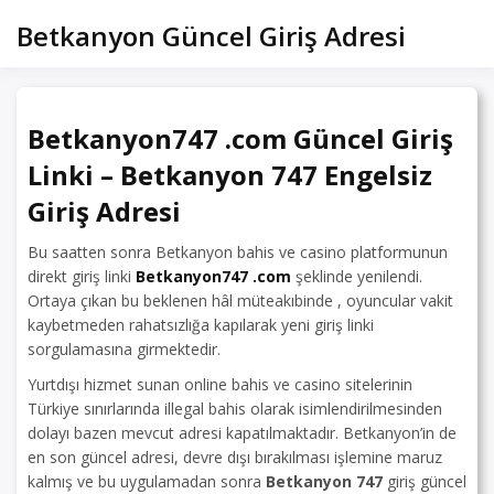
Skip
Betkanyon Güncel Giriş Adresi
to
content
Betkanyon747 .com Güncel Giriş
Linki – Betkanyon 747 Engelsiz
Giriş Adresi
Bu saatten sonra Betkanyon bahis ve casino platformunun
direkt giriş linki
Betkanyon747 .com
şeklinde yenilendi.
Ortaya çıkan bu beklenen hâl müteakıbinde , oyuncular vakit
kaybetmeden rahatsızlığa kapılarak yeni giriş linki
sorgulamasına girmektedir.
Yurtdışı hizmet sunan online bahis ve casino sitelerinin
Türkiye sınırlarında illegal bahis olarak isimlendirilmesinden
dolayı bazen mevcut adresi kapatılmaktadır. Betkanyon’in de
en son güncel adresi, devre dışı bırakılması işlemine maruz
kalmış ve bu uygulamadan sonra
Betkanyon 747
giriş güncel