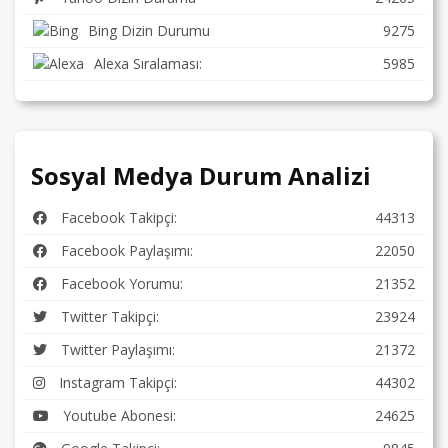
Bing Dizin Durumu
9275
Alexa Sıralaması:
5985
Sosyal Medya Durum Analizi
Facebook Takipçi:
44313
Facebook Paylaşımı:
22050
Facebook Yorumu:
21352
Twitter Takipçi:
23924
Twitter Paylaşımı:
21372
Instagram Takipçi:
44302
Youtube Abonesi:
24625