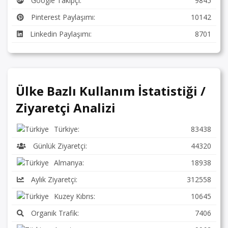
Google Takipçi:
9845
Pinterest Paylaşımı:
10142
Linkedin Paylaşımı:
8701
Ülke Bazlı Kullanım İstatistiği /
Ziyaretçi Analizi
Türkiye:
83438
Günlük Ziyaretçi:
44320
Almanya:
18938
Aylık Ziyaretçi:
312558
Kuzey Kıbrıs:
10645
Organik Trafik:
7406