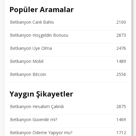
Popüler Aramalar
Betkanyon Canlı Bahis
2100
Betkanyon Hoşgeldin Bonusu
2873
Betkanyon Üye Olma
2476
Betkanyon Mobil
1489
Betkanyon Bitcoin
2556
Yaygın Şikayetler
Betkanyon Hesabım Çalındı
2875
Betkanyon Güvenilir mi?
1469
Betkanyon Ödeme Yapıyor mu?
1712