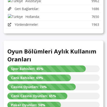
Avusturya:
9962
Geri Bağlantılar:
1686
Hollanda:
7650
Yönlendirmeler:
1963
Oyun Bölümleri Aylık Kullanım
Oranları
Spor Bahisleri:
85%
Canlı Bahisler:
69%
Casino Oyunları:
74%
Canlı Casino Oyunları:
65%
Poker Oyunları:
58%